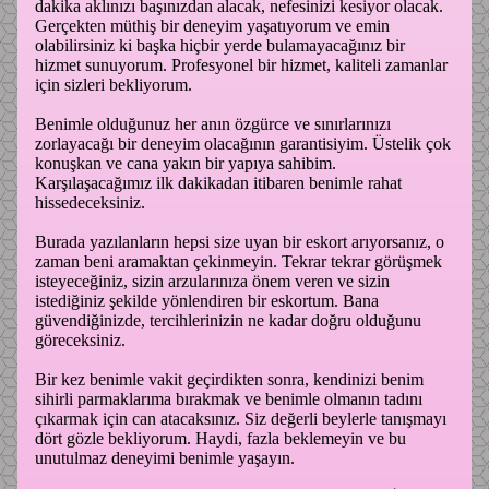
dakika aklınızı başınızdan alacak, nefesinizi kesiyor olacak.
Gerçekten müthiş bir deneyim yaşatıyorum ve emin
olabilirsiniz ki başka hiçbir yerde bulamayacağınız bir
hizmet sunuyorum. Profesyonel bir hizmet, kaliteli zamanlar
için sizleri bekliyorum.
Benimle olduğunuz her anın özgürce ve sınırlarınızı
zorlayacağı bir deneyim olacağının garantisiyim. Üstelik çok
konuşkan ve cana yakın bir yapıya sahibim.
Karşılaşacağımız ilk dakikadan itibaren benimle rahat
hissedeceksiniz.
Burada yazılanların hepsi size uyan bir eskort arıyorsanız, o
zaman beni aramaktan çekinmeyin. Tekrar tekrar görüşmek
isteyeceğiniz, sizin arzularınıza önem veren ve sizin
istediğiniz şekilde yönlendiren bir eskortum. Bana
güvendiğinizde, tercihlerinizin ne kadar doğru olduğunu
göreceksiniz.
Bir kez benimle vakit geçirdikten sonra, kendinizi benim
sihirli parmaklarıma bırakmak ve benimle olmanın tadını
çıkarmak için can atacaksınız. Siz değerli beylerle tanışmayı
dört gözle bekliyorum. Haydi, fazla beklemeyin ve bu
unutulmaz deneyimi benimle yaşayın.