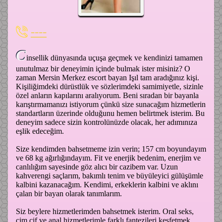
----
C
insellik dünyasında uçuşa geçmek ve kendinizi tamamen
unutulmaz bir deneyimin içinde bulmak ister misiniz? O
zaman Mersin Merkez escort bayan Işıl tam aradığınız kişi.
Kişiliğimdeki dürüstlük ve sözlerimdeki samimiyetle, sizinle
özel anların kapılarını aralıyorum. Beni sıradan bir bayanla
karıştırmamanızı istiyorum çünkü size sunacağım hizmetlerin
standartların üzerinde olduğunu hemen belirtmek isterim. Bu
deneyim sadece sizin kontrolünüzde olacak, her adımınıza
eşlik edeceğim.
Size kendimden bahsetmeme izin verin; 157 cm boyundayım
ve 68 kg ağırlığındayım. Fit ve enerjik bedenim, enerjim ve
canlılığım sayesinde göz alıcı bir cazibem var. Uzun
kahverengi saçlarım, bakımlı tenim ve büyüleyici gülüşümle
kalbini kazanacağım. Kendimi, erkeklerin kalbini ve aklını
çalan bir bayan olarak tanımlarım.
Siz beylere hizmetlerimden bahsetmek isterim. Oral seks,
cim cif ve anal hizmetlerimle farklı fantezileri keşfetmek