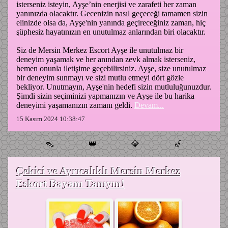
isterseniz isteyin, Ayşe’nin enerjisi ve zarafeti her zaman
yanınızda olacaktır. Gecenizin nasıl geçeceği tamamen sizin
elinizde olsa da, Ayşe'nin yanında geçireceğiniz zaman, hiç
şüphesiz hayatınızın en unutulmaz anlarından biri olacaktır.
Siz de Mersin Merkez Escort Ayşe ile unutulmaz bir
deneyim yaşamak ve her anından zevk almak isterseniz,
hemen onunla iletişime geçebilirsiniz. Ayşe, size unutulmaz
bir deneyim sunmayı ve sizi mutlu etmeyi dört gözle
bekliyor. Unutmayın, Ayşe'nin hedefi sizin mutluluğunuzdur.
Şimdi sizin seçiminizi yapmanızın ve Ayşe ile bu harika
deneyimi yaşamanızın zamanı geldi.
Devam...
15 Kasım 2024 10:38:47
👠
👑
💎
🎷
Çekici ve Ayrıcalıklı Mersin Merkez
Eskort Bayanı Tanıyın!