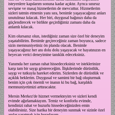
isteyenlere kapılarım sonuna kadar açıktır. Ayrıca sınırsız
sevişme ve masaj hizmetlerim de mevcuttur. Hizmetlerim
sizleri tatmin etmenin yanı sıra, benimle yaşayacağınız anları
unutulmaz kılacak. Her biri, duygusal bağınızı daha da
güçlendirecek ve birlikte geçirdiğimiz zamanı daha da
anlamlı kılacak.
Kim olursanız olun, istediğiniz zaman size özel bir deneyim
yaşatabilirim. Benimle geçireceğiniz zaman boyunca, sadece
sizin memnuniyetiniz ön planda olacak. Benimle
yaşayacağınız her anı dolu dolu yaşayacak ve hayatınızın en
heyecan verici deneyimine tanıklık edeceksiniz.
Yanımda her zaman rahat hissedeceksiniz ve isteklerinize
karşı tam bir saygı göstereceğim. İlişkilerimde dürüstlük,
saygı ve tutkuyla hareket ederim. Sizlerden de dürüstlük ve
açıklık beklerim. Duygusal ve samimi bir bağ oluşturmak
benim için çok önemli ve inanın ki bu bağ, karşılıklı
memnuniyetimizi arttıracaktır.
Mersin Merkez'de hizmet vermekteyim ve sizleri kendi
evimde ağırlamaktayım. Temiz ve konforlu evimde,
kendinizi rahat ve huzurlu hissedeceğinizden emin
olabilirsiniz. Size harika bir deneyim sunmak ve sizinle özel
anılar yaratmak için buradayım.