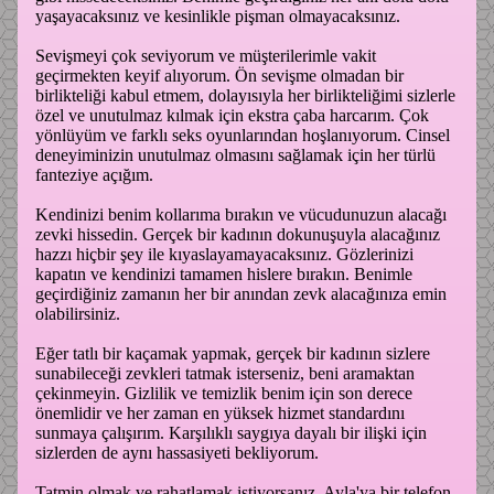
yaşayacaksınız ve kesinlikle pişman olmayacaksınız.
Sevişmeyi çok seviyorum ve müşterilerimle vakit
geçirmekten keyif alıyorum. Ön sevişme olmadan bir
birlikteliği kabul etmem, dolayısıyla her birlikteliğimi sizlerle
özel ve unutulmaz kılmak için ekstra çaba harcarım. Çok
yönlüyüm ve farklı seks oyunlarından hoşlanıyorum. Cinsel
deneyiminizin unutulmaz olmasını sağlamak için her türlü
fanteziye açığım.
Kendinizi benim kollarıma bırakın ve vücudunuzun alacağı
zevki hissedin. Gerçek bir kadının dokunuşuyla alacağınız
hazzı hiçbir şey ile kıyaslayamayacaksınız. Gözlerinizi
kapatın ve kendinizi tamamen hislere bırakın. Benimle
geçirdiğiniz zamanın her bir anından zevk alacağınıza emin
olabilirsiniz.
Eğer tatlı bir kaçamak yapmak, gerçek bir kadının sizlere
sunabileceği zevkleri tatmak isterseniz, beni aramaktan
çekinmeyin. Gizlilik ve temizlik benim için son derece
önemlidir ve her zaman en yüksek hizmet standardını
sunmaya çalışırım. Karşılıklı saygıya dayalı bir ilişki için
sizlerden de aynı hassasiyeti bekliyorum.
Tatmin olmak ve rahatlamak istiyorsanız, Ayla'ya bir telefon