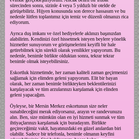
sürecinden sonra, sizinle 4 veya 5 yıldızlı bir otelde de
görüşebiliriz. Hijyen konusunda son derece hassasım ve bu
nedenle lütfen toplantımız için temiz ve düzenli olmanızı rica
ediyorum.
Ayrıca duş imkanı ve özel hediyelerle aklınızı başınızdan
alabilirim. Kendinizi özel hissetmek isteyen beylere yönelik
hizmetler sunuyorum ve görüşmelerimi keyifli bir hale
getirebilmek için sürekli olarak yenilikler yapıyorum. Bu
nedenle, benimle birlikte olduktan sonra, tekrar tekrar
benimle olmak isteyebilirsiniz.
Eskortluk hizmetimde, her zaman kaliteli zaman geçirmenizi
sağlamak için elimden geleni yapıyorum. Elit bir bayan
olarak, her zaman benimle birlikteyken beklentilerinizi
karşılayacak ve tüm arzularınızı karşılamak için elinden
geleni yapacağım.
Öyleyse, bir Mersin Merkez eskortunun size neler
sunabileceğini merak ediyorsanız, arayın ve randevunuzu
alın. Ben, size mümkün olan en iyi hizmeti sunmak ve tüm
ihtiyaçlarınızı karşılamak için buradayım. Birlikte
geçireceğimiz vakit, hayatınızdaki en güzel anılardan biri
olabilir. Sadece bir telefonla, benimle olmanın keyfini