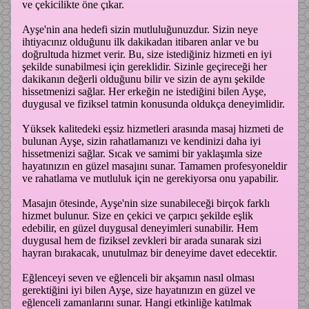
ve çekicilikte öne çıkar.
Ayşe'nin ana hedefi sizin mutluluğunuzdur. Sizin neye
ihtiyacınız olduğunu ilk dakikadan itibaren anlar ve bu
doğrultuda hizmet verir. Bu, size istediğiniz hizmeti en iyi
şekilde sunabilmesi için gereklidir. Sizinle geçireceği her
dakikanın değerli olduğunu bilir ve sizin de aynı şekilde
hissetmenizi sağlar. Her erkeğin ne istediğini bilen Ayşe,
duygusal ve fiziksel tatmin konusunda oldukça deneyimlidir.
Yüksek kalitedeki eşsiz hizmetleri arasında masaj hizmeti de
bulunan Ayşe, sizin rahatlamanızı ve kendinizi daha iyi
hissetmenizi sağlar. Sıcak ve samimi bir yaklaşımla size
hayatınızın en güzel masajını sunar. Tamamen profesyoneldir
ve rahatlama ve mutluluk için ne gerekiyorsa onu yapabilir.
Masajın ötesinde, Ayşe'nin size sunabileceği birçok farklı
hizmet bulunur. Size en çekici ve çarpıcı şekilde eşlik
edebilir, en güzel duygusal deneyimleri sunabilir. Hem
duygusal hem de fiziksel zevkleri bir arada sunarak sizi
hayran bırakacak, unutulmaz bir deneyime davet edecektir.
Eğlenceyi seven ve eğlenceli bir akşamın nasıl olması
gerektiğini iyi bilen Ayşe, size hayatınızın en güzel ve
eğlenceli zamanlarını sunar. Hangi etkinliğe katılmak