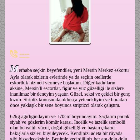
----
M
erhaba seçkin beyefendiler, yeni Mersin Merkez eskortu
Ayla olarak sizlerin evlerinde ya da seçkin otellerde
eskortluk hizmeti vermeye başladım. Diğer kadınların
aksine, Mersin'li escortlar, figür ve yüz güzelliği ile sizlere
inanılmaz bir deneyim yaşatır. Güzel, seksi ve çekici bir genç
kızım. Striptiz konusunda oldukça yetenekliyim ve buradan
önce yaklaşık bir sene boyunca striptizci olarak çalıştım.
62kg ağırlığındayım ve 170cm boyundayım. Saçlarım parlak
siyah ve gözlerim kömür karası. İncelik ve tazelik sembolü
olan bu ısıltılı vücut, doğal güzelliği ve baştan çıkarıcı
bakışlarla sizleri büyüleyecek. Kendinizi adeta bir rüyada
gibi hissedeceksiniz. Benimle geçirdiğiniz her anı dolu dolu