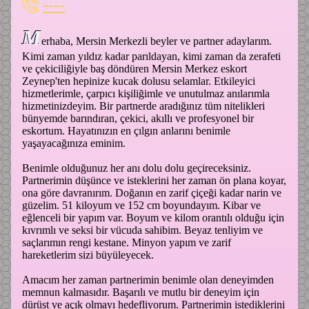
----
M
erhaba, Mersin Merkezli beyler ve partner adaylarım.
Kimi zaman yıldız kadar parıldayan, kimi zaman da zerafeti
ve çekiciliğiyle baş döndüren Mersin Merkez eskort
Zeynep'ten hepinize kucak dolusu selamlar. Etkileyici
hizmetlerimle, çarpıcı kişiliğimle ve unutulmaz anılarımla
hizmetinizdeyim. Bir partnerde aradığınız tüm nitelikleri
bünyemde barındıran, çekici, akıllı ve profesyonel bir
eskortum. Hayatınızın en çılgın anlarını benimle
yaşayacağınıza eminim.
Benimle olduğunuz her anı dolu dolu geçireceksiniz.
Partnerimin düşünce ve isteklerini her zaman ön plana koyar,
ona göre davranırım. Doğanın en zarif çiçeği kadar narin ve
güzelim. 51 kiloyum ve 152 cm boyundayım. Kibar ve
eğlenceli bir yapım var. Boyum ve kilom orantılı olduğu için
kıvrımlı ve seksi bir vücuda sahibim. Beyaz tenliyim ve
saçlarımın rengi kestane. Minyon yapım ve zarif
hareketlerim sizi büyüleyecek.
Amacım her zaman partnerimin benimle olan deneyimden
memnun kalmasıdır. Başarılı ve mutlu bir deneyim için
dürüst ve açık olmayı hedefliyorum. Partnerimin istediklerini