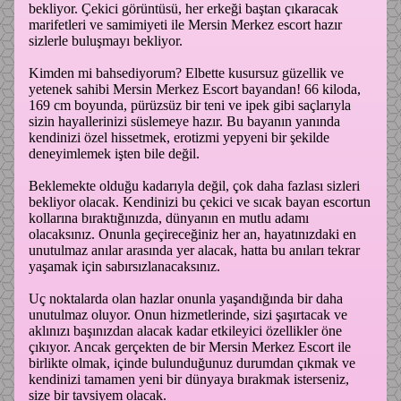
bekliyor. Çekici görüntüsü, her erkeği baştan çıkaracak
marifetleri ve samimiyeti ile Mersin Merkez escort hazır
sizlerle buluşmayı bekliyor.
Kimden mi bahsediyorum? Elbette kusursuz güzellik ve
yetenek sahibi Mersin Merkez Escort bayandan! 66 kiloda,
169 cm boyunda, pürüzsüz bir teni ve ipek gibi saçlarıyla
sizin hayallerinizi süslemeye hazır. Bu bayanın yanında
kendinizi özel hissetmek, erotizmi yepyeni bir şekilde
deneyimlemek işten bile değil.
Beklemekte olduğu kadarıyla değil, çok daha fazlası sizleri
bekliyor olacak. Kendinizi bu çekici ve sıcak bayan escortun
kollarına bıraktığınızda, dünyanın en mutlu adamı
olacaksınız. Onunla geçireceğiniz her an, hayatınızdaki en
unutulmaz anılar arasında yer alacak, hatta bu anıları tekrar
yaşamak için sabırsızlanacaksınız.
Uç noktalarda olan hazlar onunla yaşandığında bir daha
unutulmaz oluyor. Onun hizmetlerinde, sizi şaşırtacak ve
aklınızı başınızdan alacak kadar etkileyici özellikler öne
çıkıyor. Ancak gerçekten de bir Mersin Merkez Escort ile
birlikte olmak, içinde bulunduğunuz durumdan çıkmak ve
kendinizi tamamen yeni bir dünyaya bırakmak isterseniz,
size bir tavsiyem olacak.