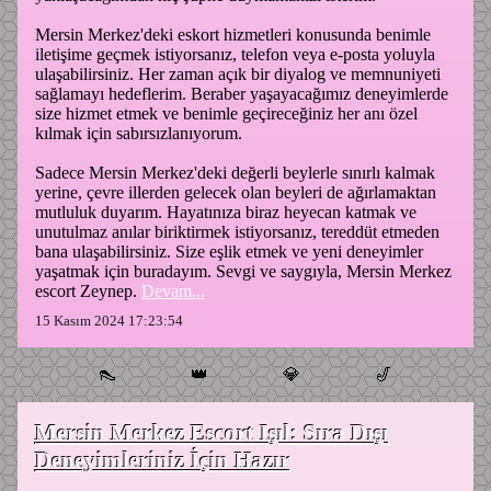
Mersin Merkez'deki eskort hizmetleri konusunda benimle
iletişime geçmek istiyorsanız, telefon veya e-posta yoluyla
ulaşabilirsiniz. Her zaman açık bir diyalog ve memnuniyeti
sağlamayı hedeflerim. Beraber yaşayacağımız deneyimlerde
size hizmet etmek ve benimle geçireceğiniz her anı özel
kılmak için sabırsızlanıyorum.
Sadece Mersin Merkez'deki değerli beylerle sınırlı kalmak
yerine, çevre illerden gelecek olan beyleri de ağırlamaktan
mutluluk duyarım. Hayatınıza biraz heyecan katmak ve
unutulmaz anılar biriktirmek istiyorsanız, tereddüt etmeden
bana ulaşabilirsiniz. Size eşlik etmek ve yeni deneyimler
yaşatmak için buradayım. Sevgi ve saygıyla, Mersin Merkez
escort Zeynep.
Devam...
15 Kasım 2024 17:23:54
👠
👑
💎
🎷
Mersin Merkez Escort Işıl: Sıra Dışı
Deneyimleriniz İçin Hazır