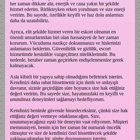
her zaman dikkate alır, enerjik ve cana yakın bir şekilde
hizmet ederim. Birlikteyken erken yorulmam ve size enerji
veririm. Bu sayede, özellikle keyifli ve haz dolu anlarınızı
daha da uzatabiliriz.
Ayrıca, elit şekilde hizmet veren bir eskort olmanın en
önemli unsurlarından biri olan hassasiyeti de her zaman
korurum. Vücuduma nazikçe dokunmanızı ve hislerinizi
anlamanızı beklerim. Güvenilirlik ve gizlilik, escort
hizmetimde kesinlikle vazgeçilmez niteliklerimdir. Bu
nedenle, beraber zaman geçirirken endişelenmenize gerek
kalmayacak.
Asla kibirli bir yapıya sahip olmadığımı belirtmek isterim.
Kendinizi daha rahat hissetmeniz için ılımlı ve anlayışlı
davranır, sizinle geçirdiğim süre boyunca size hak ettiğiniz
değeri veririm. Bu sayede size, hayatınızdaki en keyifli ve
unutulmaz deneyimleri sağlamayı hedefliyorum.
Kendinizi benimle güvende hissedeceksiniz, çünkü size hak
ettiğiniz değeri vermeye odaklanacağım. Size,
unutamayacağınız eşsiz bir deneyim vaat ediyorum. Müşteri
memnuniyeti, benim için her zaman bir numaralı öncelik
olmuştur ve size de kendinizi özel hissettirecek şekilde
yaklaşacağımdan hiç şüphe duymamanızı isterim.