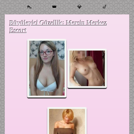
👠
👑
💎
🎷
Büyüleyici Güzellik: Mersin Merkez
Escort