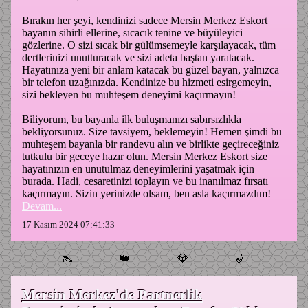
Bırakın her şeyi, kendinizi sadece Mersin Merkez Eskort
bayanın sihirli ellerine, sıcacık tenine ve büyüleyici
gözlerine. O sizi sıcak bir gülümsemeyle karşılayacak, tüm
dertlerinizi unutturacak ve sizi adeta baştan yaratacak.
Hayatınıza yeni bir anlam katacak bu güzel bayan, yalnızca
bir telefon uzağınızda. Kendinize bu hizmeti esirgemeyin,
sizi bekleyen bu muhteşem deneyimi kaçırmayın!
Biliyorum, bu bayanla ilk buluşmanızı sabırsızlıkla
bekliyorsunuz. Size tavsiyem, beklemeyin! Hemen şimdi bu
muhteşem bayanla bir randevu alın ve birlikte geçireceğiniz
tutkulu bir geceye hazır olun. Mersin Merkez Eskort size
hayatınızın en unutulmaz deneyimlerini yaşatmak için
burada. Hadi, cesaretinizi toplayın ve bu inanılmaz fırsatı
kaçırmayın. Sizin yerinizde olsam, ben asla kaçırmazdım!
Devam...
17 Kasım 2024 07:41:33
👠
👑
💎
🎷
Mersin Merkez'de Partnerlik