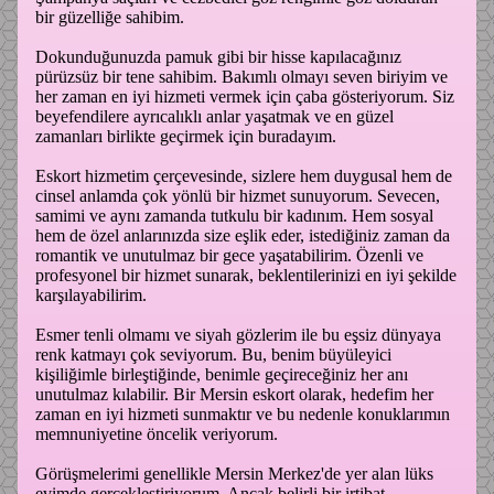
bir güzelliğe sahibim.
Dokunduğunuzda pamuk gibi bir hisse kapılacağınız
pürüzsüz bir tene sahibim. Bakımlı olmayı seven biriyim ve
her zaman en iyi hizmeti vermek için çaba gösteriyorum. Siz
beyefendilere ayrıcalıklı anlar yaşatmak ve en güzel
zamanları birlikte geçirmek için buradayım.
Eskort hizmetim çerçevesinde, sizlere hem duygusal hem de
cinsel anlamda çok yönlü bir hizmet sunuyorum. Sevecen,
samimi ve aynı zamanda tutkulu bir kadınım. Hem sosyal
hem de özel anlarınızda size eşlik eder, istediğiniz zaman da
romantik ve unutulmaz bir gece yaşatabilirim. Özenli ve
profesyonel bir hizmet sunarak, beklentilerinizi en iyi şekilde
karşılayabilirim.
Esmer tenli olmamı ve siyah gözlerim ile bu eşsiz dünyaya
renk katmayı çok seviyorum. Bu, benim büyüleyici
kişiliğimle birleştiğinde, benimle geçireceğiniz her anı
unutulmaz kılabilir. Bir Mersin eskort olarak, hedefim her
zaman en iyi hizmeti sunmaktır ve bu nedenle konuklarımın
memnuniyetine öncelik veriyorum.
Görüşmelerimi genellikle Mersin Merkez'de yer alan lüks
evimde gerçekleştiriyorum. Ancak belirli bir irtibat