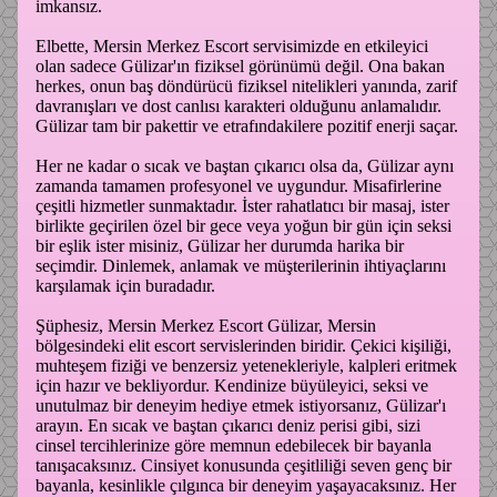
imkansız.
Elbette, Mersin Merkez Escort servisimizde en etkileyici
olan sadece Gülizar'ın fiziksel görünümü değil. Ona bakan
herkes, onun baş döndürücü fiziksel nitelikleri yanında, zarif
davranışları ve dost canlısı karakteri olduğunu anlamalıdır.
Gülizar tam bir pakettir ve etrafındakilere pozitif enerji saçar.
Her ne kadar o sıcak ve baştan çıkarıcı olsa da, Gülizar aynı
zamanda tamamen profesyonel ve uygundur. Misafirlerine
çeşitli hizmetler sunmaktadır. İster rahatlatıcı bir masaj, ister
birlikte geçirilen özel bir gece veya yoğun bir gün için seksi
bir eşlik ister misiniz, Gülizar her durumda harika bir
seçimdir. Dinlemek, anlamak ve müşterilerinin ihtiyaçlarını
karşılamak için buradadır.
Şüphesiz, Mersin Merkez Escort Gülizar, Mersin
bölgesindeki elit escort servislerinden biridir. Çekici kişiliği,
muhteşem fiziği ve benzersiz yetenekleriyle, kalpleri eritmek
için hazır ve bekliyordur. Kendinize büyüleyici, seksi ve
unutulmaz bir deneyim hediye etmek istiyorsanız, Gülizar'ı
arayın. En sıcak ve baştan çıkarıcı deniz perisi gibi, sizi
cinsel tercihlerinize göre memnun edebilecek bir bayanla
tanışacaksınız. Cinsiyet konusunda çeşitliliği seven genç bir
bayanla, kesinlikle çılgınca bir deneyim yaşayacaksınız. Her