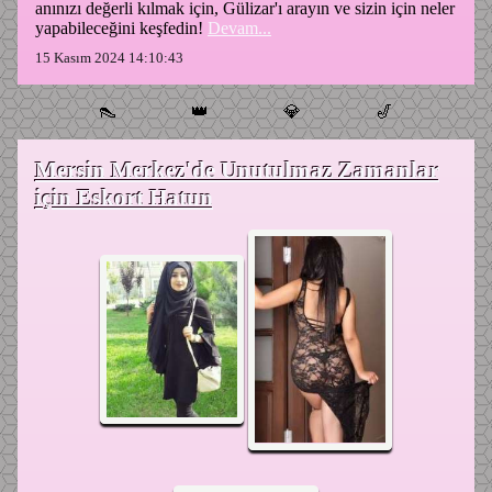
anınızı değerli kılmak için, Gülizar'ı arayın ve sizin için neler
yapabileceğini keşfedin!
Devam...
15 Kasım 2024 14:10:43
👠
👑
💎
🎷
Mersin Merkez'de Unutulmaz Zamanlar
için Eskort Hatun