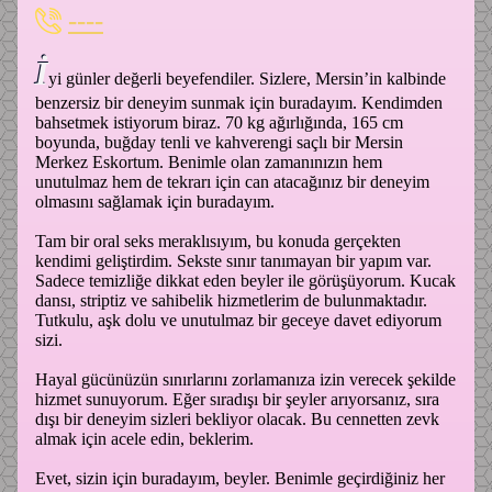
----
İ
yi günler değerli beyefendiler. Sizlere, Mersin’in kalbinde
benzersiz bir deneyim sunmak için buradayım. Kendimden
bahsetmek istiyorum biraz. 70 kg ağırlığında, 165 cm
boyunda, buğday tenli ve kahverengi saçlı bir Mersin
Merkez Eskortum. Benimle olan zamanınızın hem
unutulmaz hem de tekrarı için can atacağınız bir deneyim
olmasını sağlamak için buradayım.
Tam bir oral seks meraklısıyım, bu konuda gerçekten
kendimi geliştirdim. Sekste sınır tanımayan bir yapım var.
Sadece temizliğe dikkat eden beyler ile görüşüyorum. Kucak
dansı, striptiz ve sahibelik hizmetlerim de bulunmaktadır.
Tutkulu, aşk dolu ve unutulmaz bir geceye davet ediyorum
sizi.
Hayal gücünüzün sınırlarını zorlamanıza izin verecek şekilde
hizmet sunuyorum. Eğer sıradışı bir şeyler arıyorsanız, sıra
dışı bir deneyim sizleri bekliyor olacak. Bu cennetten zevk
almak için acele edin, beklerim.
Evet, sizin için buradayım, beyler. Benimle geçirdiğiniz her