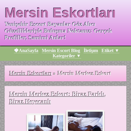
Mersin Eskortları
Yenişehir Escort Bayanlar Göz Alıcı
Güzellikleriyle Buluşma Noktanız: Gerçek
Profiller, Samimi Anlar!
🍓AnaSayfa
Mersin Escort Blog
İletişım
Etiket ▼
Kategoriler ▼
Mersin Eskortları
»
Mersin Merkez Eskort
Mersin Merkez Eskort: Biraz Farklı,
Biraz Heyecanlı