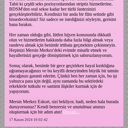
Tabii ki çeşitli seks pozisyonlarından striptiz hizmetlerine,
BDSM'den oral sekse kadar her türlü fantezinizi
gerçekleştirebiliriz. Kendinizi bir anda bir film setinde gibi
hissedeceksiniz! Siz sadece ne istediğinizi söyleyin, gerisini
bana bırakın.
Her zaman olduğu gibi, lütfen hijyen konusunda dikkatli
olun ve hizmetlerim hakkında daha fazla bilgi almak veya
randevu almak için benimle irtibata geçmekten çekinmeyin.
Hepinizi Mersin Merkez'deki evimde misafir etmek ve
hayallerinizi gerçeğe dönüştürmek için sabırsızlanıyorum.
Sonuç olarak, benimle bir gece geçirirken hayal kırıklığına
uğramayacağınızı ve bu keyifli deneyimden büyük bir tatmin
alacağınızı garanti ederim. Çünkü ben her zaman için, bu işi
yalnızca para için değil, aynı zamanda bu sektördeki
erkeklerle tutkulu ve samimi ilişkiler kurmak için de
yapıyorum.
Mersin Merkez Eskort, sizi bekliyor, hadi, neden hala burada
duruyorsunuz? Kendi benzersiz ve unutulmaz anınızı
oluşturmak için bir adım atın!
Devam...
17 Kasım 2024 16:02:42