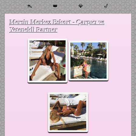
👠
👑
💎
🎷
Mersin Merkez Eskort - Çarpıcı ve
Yetenekli Partner