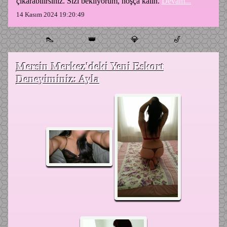
çıkarabilirsiniz. Sizi bekliyorum, hoşça kalın.
Devam...
14 Kasım 2024 19:20:49
👠
👑
💎
🎷
Mersin Merkez'deki Yeni Eskort
Deneyiminiz: Ayla