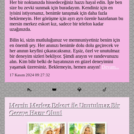
Her bir noktanızda hissedeceğiniz hazzı hayal edin. İşte ben
size bu zevki sunmak için buradayım. Kendiniz için en
iyisini istiyorsanız, benimle tanışmak için daha fazla
beklemeyin. Her görüşme için ayrı ayrı özenle hazırlanan bu
mersin merkez eskort kız, sadece bir telefon kadar
uzağınızda.
Bilin ki, sizin mutluluğunuz ve memnuniyetiniz benim için
en önemli şey. Her anınızı benimle dolu dolu geçirecek ve
her anının keyfini çıkaracaksınız. Eşsiz, özel ve unutulmaz
bir deneyim sizleri bekliyor. Şimdi arayın ve randevunuzu
alın. Kim bilir belki de hayatınızın en güzel deneyimini
yaşamak üzeresiniz. Beklemeyin, hemen arayın!
Devam...
17 Kasım 2024 09:27:32
👠
👑
💎
🎷
Mersin Merkez Eskort ile Unutulmaz Bir
Geceye Hazır Olun!