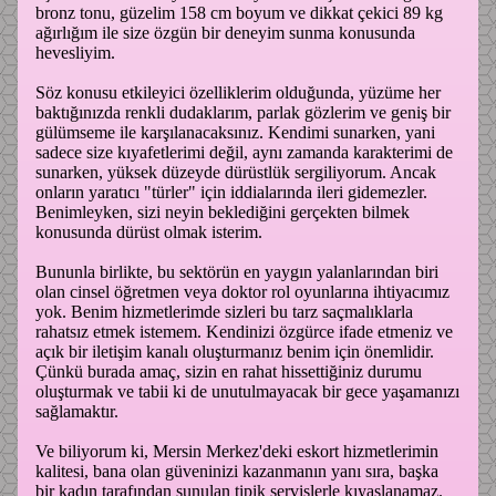
bronz tonu, güzelim 158 cm boyum ve dikkat çekici 89 kg
ağırlığım ile size özgün bir deneyim sunma konusunda
hevesliyim.
Söz konusu etkileyici özelliklerim olduğunda, yüzüme her
baktığınızda renkli dudaklarım, parlak gözlerim ve geniş bir
gülümseme ile karşılanacaksınız. Kendimi sunarken, yani
sadece size kıyafetlerimi değil, aynı zamanda karakterimi de
sunarken, yüksek düzeyde dürüstlük sergiliyorum. Ancak
onların yaratıcı "türler" için iddialarında ileri gidemezler.
Benimleyken, sizi neyin beklediğini gerçekten bilmek
konusunda dürüst olmak isterim.
Bununla birlikte, bu sektörün en yaygın yalanlarından biri
olan cinsel öğretmen veya doktor rol oyunlarına ihtiyacımız
yok. Benim hizmetlerimde sizleri bu tarz saçmalıklarla
rahatsız etmek istemem. Kendinizi özgürce ifade etmeniz ve
açık bir iletişim kanalı oluşturmanız benim için önemlidir.
Çünkü burada amaç, sizin en rahat hissettiğiniz durumu
oluşturmak ve tabii ki de unutulmayacak bir gece yaşamanızı
sağlamaktır.
Ve biliyorum ki, Mersin Merkez'deki eskort hizmetlerimin
kalitesi, bana olan güveninizi kazanmanın yanı sıra, başka
bir kadın tarafından sunulan tipik servislerle kıyaslanamaz.