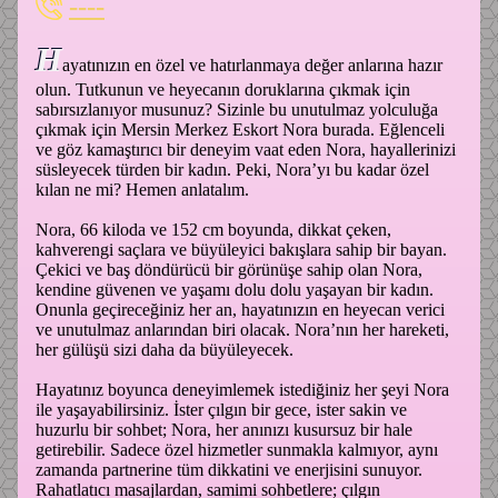
----
H
ayatınızın en özel ve hatırlanmaya değer anlarına hazır
olun. Tutkunun ve heyecanın doruklarına çıkmak için
sabırsızlanıyor musunuz? Sizinle bu unutulmaz yolculuğa
çıkmak için Mersin Merkez Eskort Nora burada. Eğlenceli
ve göz kamaştırıcı bir deneyim vaat eden Nora, hayallerinizi
süsleyecek türden bir kadın. Peki, Nora’yı bu kadar özel
kılan ne mi? Hemen anlatalım.
Nora, 66 kiloda ve 152 cm boyunda, dikkat çeken,
kahverengi saçlara ve büyüleyici bakışlara sahip bir bayan.
Çekici ve baş döndürücü bir görünüşe sahip olan Nora,
kendine güvenen ve yaşamı dolu dolu yaşayan bir kadın.
Onunla geçireceğiniz her an, hayatınızın en heyecan verici
ve unutulmaz anlarından biri olacak. Nora’nın her hareketi,
her gülüşü sizi daha da büyüleyecek.
Hayatınız boyunca deneyimlemek istediğiniz her şeyi Nora
ile yaşayabilirsiniz. İster çılgın bir gece, ister sakin ve
huzurlu bir sohbet; Nora, her anınızı kusursuz bir hale
getirebilir. Sadece özel hizmetler sunmakla kalmıyor, aynı
zamanda partnerine tüm dikkatini ve enerjisini sunuyor.
Rahatlatıcı masajlardan, samimi sohbetlere; çılgın