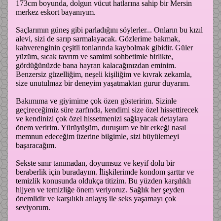
173cm boyunda, dolgun vücut hatlarına sahip bir Mersin
merkez eskort bayanıyım.
Saçlarımın güneş gibi parladığını söylerler... Onların bu kızıl
alevi, sizi de sarıp sarmalayacak. Gözlerime bakmak,
kahverenginin çeşitli tonlarında kaybolmak gibidir. Güler
yüzüm, sıcak tavrım ve samimi sohbetimle birlikte,
gördüğünüzde bana hayran kalacağınızdan eminim.
Benzersiz güzelliğim, neşeli kişiliğim ve kıvrak zekamla,
size unutulmaz bir deneyim yaşatmaktan gurur duyarım.
Bakımıma ve giyimime çok özen gösteririm. Sizinle
geçireceğimiz süre zarfında, kendimi size özel hissettirecek
ve kendinizi çok özel hissetmenizi sağlayacak detaylara
önem veririm. Yürüyüşüm, duruşum ve bir erkeği nasıl
memnun edeceğim üzerine bilgimle, sizi büyülemeyi
başaracağım.
Sekste sınır tanımadan, doyumsuz ve keyif dolu bir
beraberlik için buradayım. İlişkilerimde kondom şarttır ve
temizlik konusunda oldukça titizim. Bu yüzden karşılıklı
hijyen ve temizliğe önem veriyoruz. Sağlık her şeyden
önemlidir ve karşılıklı anlayış ile seks yaşamayı çok
seviyorum.