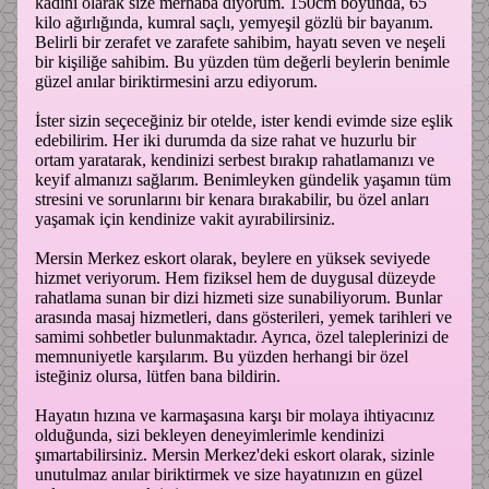
kadını olarak size merhaba diyorum. 150cm boyunda, 65
kilo ağırlığında, kumral saçlı, yemyeşil gözlü bir bayanım.
Belirli bir zerafet ve zarafete sahibim, hayatı seven ve neşeli
bir kişiliğe sahibim. Bu yüzden tüm değerli beylerin benimle
güzel anılar biriktirmesini arzu ediyorum.
İster sizin seçeceğiniz bir otelde, ister kendi evimde size eşlik
edebilirim. Her iki durumda da size rahat ve huzurlu bir
ortam yaratarak, kendinizi serbest bırakıp rahatlamanızı ve
keyif almanızı sağlarım. Benimleyken gündelik yaşamın tüm
stresini ve sorunlarını bir kenara bırakabilir, bu özel anları
yaşamak için kendinize vakit ayırabilirsiniz.
Mersin Merkez eskort olarak, beylere en yüksek seviyede
hizmet veriyorum. Hem fiziksel hem de duygusal düzeyde
rahatlama sunan bir dizi hizmeti size sunabiliyorum. Bunlar
arasında masaj hizmetleri, dans gösterileri, yemek tarihleri ve
samimi sohbetler bulunmaktadır. Ayrıca, özel taleplerinizi de
memnuniyetle karşılarım. Bu yüzden herhangi bir özel
isteğiniz olursa, lütfen bana bildirin.
Hayatın hızına ve karmaşasına karşı bir molaya ihtiyacınız
olduğunda, sizi bekleyen deneyimlerimle kendinizi
şımartabilirsiniz. Mersin Merkez'deki eskort olarak, sizinle
unutulmaz anılar biriktirmek ve size hayatınızın en güzel