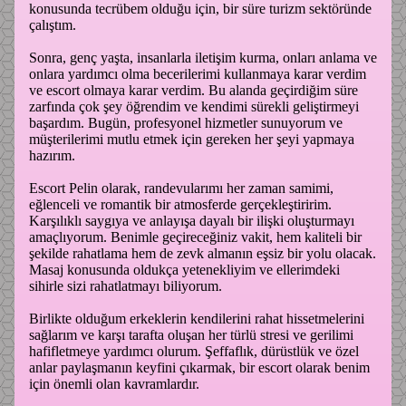
konusunda tecrübem olduğu için, bir süre turizm sektöründe
çalıştım.
Sonra, genç yaşta, insanlarla iletişim kurma, onları anlama ve
onlara yardımcı olma becerilerimi kullanmaya karar verdim
ve escort olmaya karar verdim. Bu alanda geçirdiğim süre
zarfında çok şey öğrendim ve kendimi sürekli geliştirmeyi
başardım. Bugün, profesyonel hizmetler sunuyorum ve
müşterilerimi mutlu etmek için gereken her şeyi yapmaya
hazırım.
Escort Pelin olarak, randevularımı her zaman samimi,
eğlenceli ve romantik bir atmosferde gerçekleştiririm.
Karşılıklı saygıya ve anlayışa dayalı bir ilişki oluşturmayı
amaçlıyorum. Benimle geçireceğiniz vakit, hem kaliteli bir
şekilde rahatlama hem de zevk almanın eşsiz bir yolu olacak.
Masaj konusunda oldukça yetenekliyim ve ellerimdeki
sihirle sizi rahatlatmayı biliyorum.
Birlikte olduğum erkeklerin kendilerini rahat hissetmelerini
sağlarım ve karşı tarafta oluşan her türlü stresi ve gerilimi
hafifletmeye yardımcı olurum. Şeffaflık, dürüstlük ve özel
anlar paylaşmanın keyfini çıkarmak, bir escort olarak benim
için önemli olan kavramlardır.