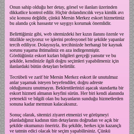
Onun sahip olduğu her detay, görsel ve ilanları üzerinden
dikkatlice kontrol edilir. Hiçbir dolandırıcılık veya kimlik avı
söz konusu değildir, çünkü Mersin Merkez eskort hizmetimiz
bu alanda çok hassastır ve saygıyı korumak önemlidir.
Belirttiğimiz gibi, web sitemizdeki her kızın ilanını özenle ve
titizlikle seçiyoruz ve işlerini profesyonel bir şekilde yapanlar
tercih ediliyor. Dolayısıyla, tercihinizde herhangi bir kaynak
sorunu yaşama ihtimaliniz en aza indirgenmiştir.
Gördüğünüz eskort kızları bilgileri gerçeği yansıtır ve bu
şekilde, kendinizle ilgili doğru seçimleri yapabilmeniz için
ilanlardaki bütün detayları belirtilir.
Tecrübeli ve zarif bir Mersin Merkez eskort ile unutulmaz
anlar yaşamak isteyen beyefendiler, doğru adreste
olduğunuzu unutmayın. Beklentilerinizi aşacak standartta bir
eskort hizmeti almanın keyfini sürün. Her biri kendi alanında
yetenekli ve bilgili olan bu bayanların sunduğu hizmetlerden
sonuna kadar memnun kalacaksınız.
Sonuç olarak, sitemizi ziyaret etmenizi ve görüşmeyi
planladığınız kadının tüm detaylarını doğrudan ve açık bir
şekilde okumanızı öneririz. Bu şekilde, herkes için kazançlı
ve tatmin edici olacak bir seçim yapabilirsiniz. Çünkü