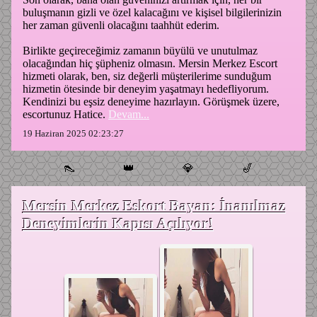
buluşmanın gizli ve özel kalacağını ve kişisel bilgilerinizin
her zaman güvenli olacağını taahhüt ederim.
Birlikte geçireceğimiz zamanın büyülü ve unutulmaz
olacağından hiç şüpheniz olmasın. Mersin Merkez Escort
hizmeti olarak, ben, siz değerli müşterilerime sunduğum
hizmetin ötesinde bir deneyim yaşatmayı hedefliyorum.
Kendinizi bu eşsiz deneyime hazırlayın. Görüşmek üzere,
escortunuz Hatice.
Devam...
19 Haziran 2025 02:23:27
👠
👑
💎
🎷
Mersin Merkez Eskort Bayan: İnanılmaz
Deneyimlerin Kapısı Açılıyor!