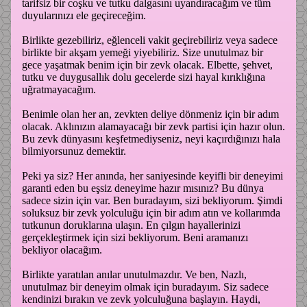
tarifsiz bir coşku ve tutku dalgasını uyandıracağım ve tüm
duyularınızı ele geçireceğim.
Birlikte gezebiliriz, eğlenceli vakit geçirebiliriz veya sadece
birlikte bir akşam yemeği yiyebiliriz. Size unutulmaz bir
gece yaşatmak benim için bir zevk olacak. Elbette, şehvet,
tutku ve duygusallık dolu gecelerde sizi hayal kırıklığına
uğratmayacağım.
Benimle olan her an, zevkten deliye dönmeniz için bir adım
olacak. Aklınızın alamayacağı bir zevk partisi için hazır olun.
Bu zevk dünyasını keşfetmediyseniz, neyi kaçırdığınızı hala
bilmiyorsunuz demektir.
Peki ya siz? Her anında, her saniyesinde keyifli bir deneyimi
garanti eden bu eşsiz deneyime hazır mısınız? Bu dünya
sadece sizin için var. Ben buradayım, sizi bekliyorum. Şimdi
soluksuz bir zevk yolculuğu için bir adım atın ve kollarımda
tutkunun doruklarına ulaşın. En çılgın hayallerinizi
gerçekleştirmek için sizi bekliyorum. Beni aramanızı
bekliyor olacağım.
Birlikte yaratılan anılar unutulmazdır. Ve ben, Nazlı,
unutulmaz bir deneyim olmak için buradayım. Siz sadece
kendinizi bırakın ve zevk yolculuğuna başlayın. Haydi,