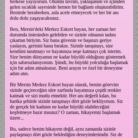
herkese yayıyorum. Olumlu tavrım, yaklaşımım ve içimden
gelen sıcaklık sayesinde hemen bir bağlantı oluşturabilirim.
Benimle beraberken, asla acele etmeyecek ve her bir anı
dolu dolu yaşayacaksınız.
Ben, Mersin'deki Merkez Eskort bayan, her zaman her
durumda üstesinden gelebilen ve sizinle olmanın tadını
çıkartan biriyim. Siz bana güvenin ve başınızı geriye
yaslayın, gerisini bana bırakın. Sizinle tanışmayı, size
kendimi tanıtmayı ve hayatınıza neşe katmayı çok isterim.
Size benim dünyamın ne kadar büyülü olduğunu göstermek
için sabırsızlanıyorum. Şimdi, bu büyülü yolculuğa başlamak
için bir adım atmalısınız. Beni arayın ve özel bir deneyime
adım atın.
Bir Mersin Merkez Eskort bayan olarak, benim görevim
sizinle geçireceğim süre zarfında hayatınıza çeşitli renkler
katmak ve sizi mutlu etmektir. Her anı değerli kılan, bu
harika şehirde sizinle tanışmayı dört gözle bekliyorum. Siz
de gerçek bir kadının ne kadar büyülü olabileceğini
keşfetmeye hazır mısınız? O zaman, hikayemiz başlamak
üzere...
Bu, sadece benim hikayem değil, aynı zamanda sizinle
paylaşmayı dört gözle beklediğim deneyimlerimdir. Siz de