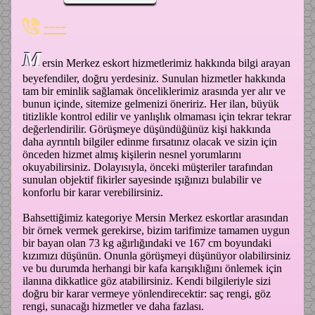
----
M
ersin Merkez eskort hizmetlerimiz hakkında bilgi arayan
beyefendiler, doğru yerdesiniz. Sunulan hizmetler hakkında
tam bir eminlik sağlamak önceliklerimiz arasında yer alır ve
bunun içinde, sitemize gelmenizi öneririz. Her ilan, büyük
titizlikle kontrol edilir ve yanlışlık olmaması için tekrar tekrar
değerlendirilir. Görüşmeye düşündüğünüz kişi hakkında
daha ayrıntılı bilgiler edinme fırsatınız olacak ve sizin için
önceden hizmet almış kişilerin nesnel yorumlarını
okuyabilirsiniz. Dolayısıyla, önceki müşteriler tarafından
sunulan objektif fikirler sayesinde ışığınızı bulabilir ve
konforlu bir karar verebilirsiniz.
Bahsettiğimiz kategoriye Mersin Merkez eskortlar arasından
bir örnek vermek gerekirse, bizim tarifimize tamamen uygun
bir bayan olan 73 kg ağırlığındaki ve 167 cm boyundaki
kızımızı düşünün. Onunla görüşmeyi düşünüyor olabilirsiniz
ve bu durumda herhangi bir kafa karışıklığını önlemek için
ilanına dikkatlice göz atabilirsiniz. Kendi bilgileriyle sizi
doğru bir karar vermeye yönlendirecektir: saç rengi, göz
rengi, sunacağı hizmetler ve daha fazlası.