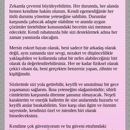
Zekamla çevremi büyüleyebilirim. Her durumda, her alanda
hemen kendime hakim olurum. Kendi egemenliğimle her
türlü durumu yönetme yeteneğine sahibim. Durumlar
karşısında çabucak adapte olabilme ve anında uygun
çözümler üretebilme konusundaki becerim sizi memnun
edecektir. Kendi rahatınızda bile sizi desteklemek adına her
zaman yanınızda olacağım.
Mersin eskort bayan olarak, beni sadece bir arkadaş olarak
değil, aynı zamanda size sevgi, nezaket ve düşüncelilikle
yaklaşabilen ve kollarında rahat bir nefes alabileceğiniz biri
olarak da değerlendirebilirsiniz. Her ne kadar fiziksel olarak
çekici olsam da, beni gerçekten benzersiz yapan, zihnim ve
kişiliğimdir.
Sözlerimle sizi yola getirebilir, keyifli ve unutulmaz bir gece
yaşamanızı sağlarım. İkna yeteneğim olağanüstüdür; sihirli
cümlelerim karşısında direnme şansınız olmayacak. Neşeli
karakterim ve enerjik hallerim ile size anılarımda huzurlu ve
keyifli anılar bırakabilirim. Size karşı olan ilgim ve özenim
sayesinde, kendinizi özel ve istenilen biri olarak
hissedeceksiniz.
Kendime çok güveniyorum ve bu güveni etrafımdaki