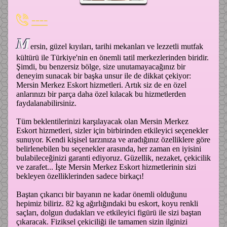
----
M
ersin, güzel kıyıları, tarihi mekanları ve lezzetli mutfak
kültürü ile Türkiye'nin en önemli tatil merkezlerinden biridir.
Şimdi, bu benzersiz bölge, size unutamayacağınız bir
deneyim sunacak bir başka unsur ile de dikkat çekiyor:
Mersin Merkez Eskort hizmetleri. Artık siz de en özel
anlarınızı bir parça daha özel kılacak bu hizmetlerden
faydalanabilirsiniz.
Tüm beklentilerinizi karşılayacak olan Mersin Merkez
Eskort hizmetleri, sizler için birbirinden etkileyici seçenekler
sunuyor. Kendi kişisel tarzınıza ve aradığınız özelliklere göre
belirlenebilen bu seçenekler arasında, her zaman en iyisini
bulabileceğinizi garanti ediyoruz. Güzellik, nezaket, çekicilik
ve zarafet... İşte Mersin Merkez Eskort hizmetlerinin sizi
bekleyen özelliklerinden sadece birkaçı!
Baştan çıkarıcı bir bayanın ne kadar önemli olduğunu
hepimiz biliriz. 82 kg ağırlığındaki bu eskort, koyu renkli
saçları, dolgun dudakları ve etkileyici figürü ile sizi baştan
çıkaracak. Fiziksel çekiciliği ile tamamen sizin ilginizi