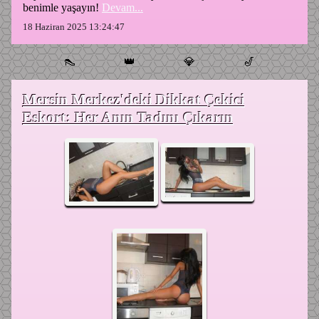
benimle yaşayın!
Devam...
18 Haziran 2025 13:24:47
👠
👑
💎
🎷
Mersin Merkez'deki Dikkat Çekici
Eskort: Her Anın Tadını Çıkarın