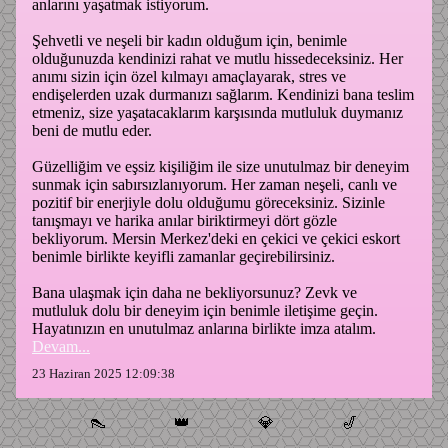
anlarını yaşatmak istiyorum.
Şehvetli ve neşeli bir kadın olduğum için, benimle
olduğunuzda kendinizi rahat ve mutlu hissedeceksiniz. Her
anımı sizin için özel kılmayı amaçlayarak, stres ve
endişelerden uzak durmanızı sağlarım. Kendinizi bana teslim
etmeniz, size yaşatacaklarım karşısında mutluluk duymanız
beni de mutlu eder.
Güzelliğim ve eşsiz kişiliğim ile size unutulmaz bir deneyim
sunmak için sabırsızlanıyorum. Her zaman neşeli, canlı ve
pozitif bir enerjiyle dolu olduğumu göreceksiniz. Sizinle
tanışmayı ve harika anılar biriktirmeyi dört gözle
bekliyorum. Mersin Merkez'deki en çekici ve çekici eskort
benimle birlikte keyifli zamanlar geçirebilirsiniz.
Bana ulaşmak için daha ne bekliyorsunuz? Zevk ve
mutluluk dolu bir deneyim için benimle iletişime geçin.
Hayatınızın en unutulmaz anlarına birlikte imza atalım.
Devam...
23 Haziran 2025 12:09:38
👠
👑
💎
🎷