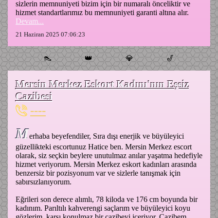
sizlerin memnuniyeti bizim için bir numaralı önceliktir ve
hizmet standartlarımız bu memnuniyeti garanti altına alır.
Devam...
21 Haziran 2025 07:06:23
👠
👑
💎
🎷
Mersin Merkez Eskort Kadını'nın Eşsiz
Cazibesi
----
M
erhaba beyefendiler, Sıra dışı enerjik ve büyüleyici
güzellikteki escortunuz Hatice ben. Mersin Merkez escort
olarak, siz seçkin beylere unutulmaz anılar yaşatma hedefiyle
hizmet veriyorum. Mersin Merkez eskort kadınları arasında
benzersiz bir pozisyonum var ve sizlerle tanışmak için
sabırsızlanıyorum.
Eğrileri son derece alımlı, 78 kiloda ve 176 cm boyunda bir
kadınım. Parıltılı kahverengi saçlarım ve büyüleyici koyu
gözlerim, karşı konulmaz bir cazibeyi içeriyor. Cazibem,