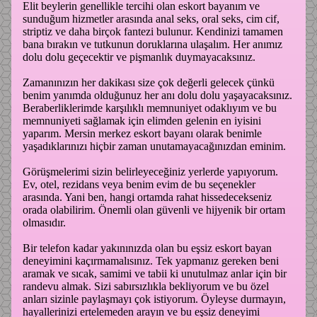
Elit beylerin genellikle tercihi olan eskort bayanım ve
sunduğum hizmetler arasında anal seks, oral seks, cim cif,
striptiz ve daha birçok fantezi bulunur. Kendinizi tamamen
bana bırakın ve tutkunun doruklarına ulaşalım. Her anımız
dolu dolu geçecektir ve pişmanlık duymayacaksınız.
Zamanınızın her dakikası size çok değerli gelecek çünkü
benim yanımda olduğunuz her anı dolu dolu yaşayacaksınız.
Beraberliklerimde karşılıklı memnuniyet odaklıyım ve bu
memnuniyeti sağlamak için elimden gelenin en iyisini
yaparım. Mersin merkez eskort bayanı olarak benimle
yaşadıklarınızı hiçbir zaman unutamayacağınızdan eminim.
Görüşmelerimi sizin belirleyeceğiniz yerlerde yapıyorum.
Ev, otel, rezidans veya benim evim de bu seçenekler
arasında. Yani ben, hangi ortamda rahat hissedecekseniz
orada olabilirim. Önemli olan güvenli ve hijyenik bir ortam
olmasıdır.
Bir telefon kadar yakınınızda olan bu eşsiz eskort bayan
deneyimini kaçırmamalısınız. Tek yapmanız gereken beni
aramak ve sıcak, samimi ve tabii ki unutulmaz anlar için bir
randevu almak. Sizi sabırsızlıkla bekliyorum ve bu özel
anları sizinle paylaşmayı çok istiyorum. Öyleyse durmayın,
hayallerinizi ertelemeden arayın ve bu eşsiz deneyimi