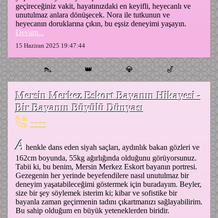
geçireceğiniz vakit, hayatınızdaki en keyifli, heyecanlı ve
unutulmaz anlara dönüşecek. Nora ile tutkunun ve
heyecanın doruklarına çıkın, bu eşsiz deneyimi yaşayın.
Devam...
15 Haziran 2025 19:47:44
👠
👑
💎
🎷
Mersin Merkez Eskort Bayanın Hikayesi -
Bir Bayanın Büyülü Dünyası
----
A
henkle dans eden siyah saçları, aydınlık bakan gözleri ve
162cm boyunda, 55kg ağırlığında olduğunu görüyorsunuz.
Tabii ki, bu benim, Mersin Merkez Eskort bayanın portresi.
Gezegenin her yerinde beyefendilere nasıl unutulmaz bir
deneyim yaşatabileceğimi göstermek için buradayım. Beyler,
size bir şey söylemek isterim ki; kibar ve sofistike bir
bayanla zaman geçirmenin tadını çıkartmanızı sağlayabilirim.
Bu sahip olduğum en büyük yeteneklerden biridir.