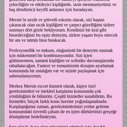
çekiciliğim ve etkileyici kişiliğimle, sizin memnuniyetiniz ve
baş döndürücü keyifli anlarınız için buradayım.
Mersin’in nezih ve şehvetli eskortu olarak, sizi baştan
çıkaracak olan sıcak kişiliğimi ve çarpıcı güzelliğimi sizlere
sunmayı dört gözle bekliyorum. Kendinizi bir kral gibi
hissedeceğiniz bu eşsiz deneyim, sizlere yaşam boyu sürecek
bir anı ve tatmin hissi bırakacak.
Profesyonellik ve tutkum, olağanüstü bir deneyim sunmak
için mükemmel bir kombinasyondur. Sizi içten
gülümsemem, samimi kişiliğim ve sofistike davranışlarımla
rahatlatacağım. Fantezi ve romantizmin dozajını ayarlamak
konusunda bir ustalığım var ve sizinle paylaşmak için
sabırsızlanıyorum.
Merkez Mersin escort hizmeti olarak, kişiye özel
gereksinimleri ve istekleri karşılama konusunda çok
yönlülüğüm ile bilinirim. Çeşitli hizmetler sunabilirim. Bu
hizmetler, birçok farklı konu üzerine yoğunlaşmaktadır.
Karşılaştığımız zaman, gereksinimlerinizi yerine getirme
konusundaki özverili çabam ile en içten dileklerinizi gerçeğe
dönüştürme hedefindeyim.
Son olarak, bana olan güveninizi artırmak için, her bir