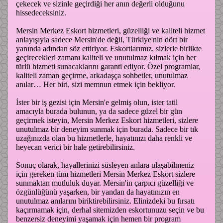
çekecek ve sizinle geçirdiği her anın değerli olduğunu
hissedeceksiniz.
Mersin Merkez Eskort hizmetleri, güzelliği ve kaliteli hizmet
anlayışıyla sadece Mersin'de değil, Türkiye'nin dört bir
yanında adından söz ettiriyor. Eskortlarımız, sizlerle birlikte
geçirecekleri zamanı kaliteli ve unutulmaz kılmak için her
türlü hizmeti sunacaklarını garanti ediyor. Özel programlar,
kaliteli zaman geçirme, arkadaşça sohbetler, unutulmaz
anılar… Her biri, sizi memnun etmek için bekliyor.
İster bir iş gezisi için Mersin'e gelmiş olun, ister tatil
amacıyla burada bulunun, ya da sadece güzel bir gün
geçirmek isteyin, Mersin Merkez Eskort hizmetleri, sizlere
unutulmaz bir deneyim sunmak için burada. Sadece bir tık
uzağınızda olan bu hizmetlerle, hayatınızı daha renkli ve
heyecan verici bir hale getirebilirsiniz.
Sonuç olarak, hayallerinizi süsleyen anlara ulaşabilmeniz
için gereken tüm hizmetleri Mersin Merkez Eskort sizlere
sunmaktan mutluluk duyar. Mersin'in çarpıcı güzelliği ve
özgünlüğünü yaşarken, bir yandan da hayatınızın en
unutulmaz anılarını biriktirebilirsiniz. Elinizdeki bu fırsatı
kaçırmamak için, derhal sitemizden eskortunuzu seçin ve bu
benzersiz deneyimi yaşamak için hemen bir program