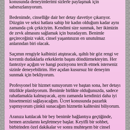
konusunda deneyimlerimi sizlerle paylaşmak için
sabırsızlanıyorum.
Bedenimde, cinselliğe dair her detay davetiye çıkarıyor.
Düzgün ve seksi hatlara sahip bir kadın olduğum kadar aynı
zamanda çok çekiciyim. Kendimi size sunmak, her ikimizin
de zevk almasını sağlamak için buradayım. Benimle
geçireceğiniz vakit, cinsel yaşantınızın en unutulmaz
anlarından biri olacak.
Saçımın rengiyle kalbinizi atıştıracak, ışıltılı bir göz rengi ve
kıvrımlı dudaklarla erkeklerin başını döndürmekteyim. Her
fanteziye açığım ve hangi pozisyonu tercih etmek isterseniz
sizinle deneyebilirim. Her açıdan kusursuz bir deneyim
sunmak için bekliyorum.
Profesyonel bir hizmet sunuyorum ve baştan sona, her detayı
titizlikle planlıyorum. Benimle birlikte olduğunuzda, sadece
rahatlamakla kalmayacak, aynı zamanda kendinizi daha iyi
hissetmenizi sağlayacağım. Ücret konusunda pazarlık
yapmıyorum çünkü sunacağım hizmetin kalitesini biliyorum.
Aranıza katılacak bir bey benimle bağlantıya geçtiğinde,
hemen arzularını keşfetmeye başlar. Keyifli bir sohbet,
birbirinden özel dakikalar ve sonra muhteşem bir cinsel