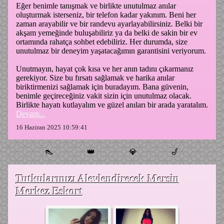
Eğer benimle tanışmak ve birlikte unutulmaz anılar
oluşturmak isterseniz, bir telefon kadar yakınım. Beni her
zaman arayabilir ve bir randevu ayarlayabilirsiniz. Belki bir
akşam yemeğinde buluşabiliriz ya da belki de sakin bir ev
ortamında rahatça sohbet edebiliriz. Her durumda, size
unutulmaz bir deneyim yaşatacağımın garantisini veriyorum.
Unutmayın, hayat çok kısa ve her anın tadını çıkarmanız
gerekiyor. Size bu fırsatı sağlamak ve harika anılar
biriktirmenizi sağlamak için buradayım. Bana güvenin,
benimle geçireceğiniz vakit sizin için unutulmaz olacak.
Birlikte hayatı kutlayalım ve güzel anıları bir arada yaratalım.
Devam...
16 Haziran 2025 10:59:41
👠
👑
💎
🎷
Tutkularınızı Alevlendirecek Mersin
Merkez Eskort