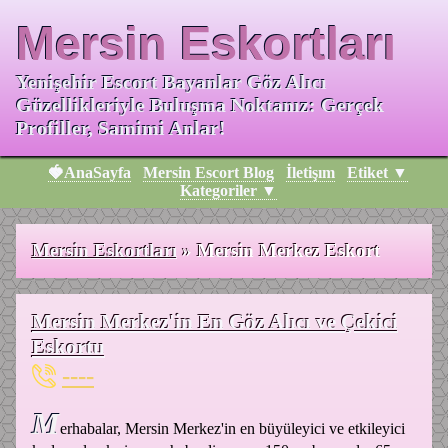
Mersin Eskortları
Yenişehir Escort Bayanlar Göz Alıcı
Güzellikleriyle Buluşma Noktanız: Gerçek
Profiller, Samimi Anlar!
🍓AnaSayfa
Mersin Escort Blog
İletişım
Etiket ▼
Kategoriler ▼
Mersin Eskortları
»
Mersin Merkez Eskort
Mersin Merkez'in En Göz Alıcı ve Çekici
Eskortu
----
M
erhabalar, Mersin Merkez'in en büyüleyici ve etkileyici