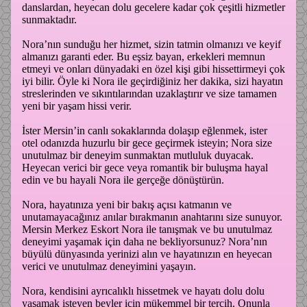
danslardan, heyecan dolu gecelere kadar çok çeşitli hizmetler
sunmaktadır.
Nora’nın sunduğu her hizmet, sizin tatmin olmanızı ve keyif
almanızı garanti eder. Bu eşsiz bayan, erkekleri memnun
etmeyi ve onları dünyadaki en özel kişi gibi hissettirmeyi çok
iyi bilir. Öyle ki Nora ile geçirdiğiniz her dakika, sizi hayatın
streslerinden ve sıkıntılarından uzaklaştırır ve size tamamen
yeni bir yaşam hissi verir.
İster Mersin’in canlı sokaklarında dolaşıp eğlenmek, ister
otel odanızda huzurlu bir gece geçirmek isteyin; Nora size
unutulmaz bir deneyim sunmaktan mutluluk duyacak.
Heyecan verici bir gece veya romantik bir buluşma hayal
edin ve bu hayali Nora ile gerçeğe dönüştürün.
Nora, hayatınıza yeni bir bakış açısı katmanın ve
unutamayacağınız anılar bırakmanın anahtarını size sunuyor.
Mersin Merkez Eskort Nora ile tanışmak ve bu unutulmaz
deneyimi yaşamak için daha ne bekliyorsunuz? Nora’nın
büyülü dünyasında yerinizi alın ve hayatınızın en heyecan
verici ve unutulmaz deneyimini yaşayın.
Nora, kendisini ayrıcalıklı hissetmek ve hayatı dolu dolu
yaşamak isteyen beyler için mükemmel bir tercih. Onunla