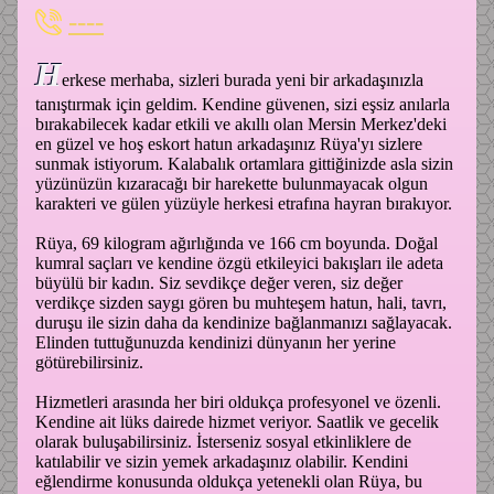
----
H
erkese merhaba, sizleri burada yeni bir arkadaşınızla
tanıştırmak için geldim. Kendine güvenen, sizi eşsiz anılarla
bırakabilecek kadar etkili ve akıllı olan Mersin Merkez'deki
en güzel ve hoş eskort hatun arkadaşınız Rüya'yı sizlere
sunmak istiyorum. Kalabalık ortamlara gittiğinizde asla sizin
yüzünüzün kızaracağı bir harekette bulunmayacak olgun
karakteri ve gülen yüzüyle herkesi etrafına hayran bırakıyor.
Rüya, 69 kilogram ağırlığında ve 166 cm boyunda. Doğal
kumral saçları ve kendine özgü etkileyici bakışları ile adeta
büyülü bir kadın. Siz sevdikçe değer veren, siz değer
verdikçe sizden saygı gören bu muhteşem hatun, hali, tavrı,
duruşu ile sizin daha da kendinize bağlanmanızı sağlayacak.
Elinden tuttuğunuzda kendinizi dünyanın her yerine
götürebilirsiniz.
Hizmetleri arasında her biri oldukça profesyonel ve özenli.
Kendine ait lüks dairede hizmet veriyor. Saatlik ve gecelik
olarak buluşabilirsiniz. İsterseniz sosyal etkinliklere de
katılabilir ve sizin yemek arkadaşınız olabilir. Kendini
eğlendirme konusunda oldukça yetenekli olan Rüya, bu