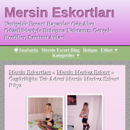
Mersin Eskortları
Yenişehir Escort Bayanlar Göz Alıcı
Güzellikleriyle Buluşma Noktanız: Gerçek
Profiller, Samimi Anlar!
🍓AnaSayfa
Mersin Escort Blog
İletişım
Etiket ▼
Kategoriler ▼
Mersin Eskortları
»
Mersin Merkez Eskort
»
Özgürlüğün Tek Adresi Mersin Merkez Eskort
Rüya