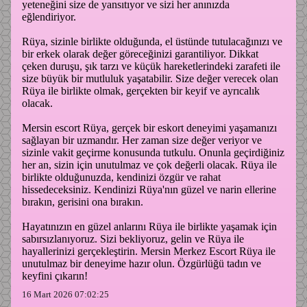
yeteneğini size de yansıtıyor ve sizi her anınızda
eğlendiriyor.
Rüya, sizinle birlikte olduğunda, el üstünde tutulacağınızı ve
bir erkek olarak değer göreceğinizi garantiliyor. Dikkat
çeken duruşu, şık tarzı ve küçük hareketlerindeki zarafeti ile
size büyük bir mutluluk yaşatabilir. Size değer verecek olan
Rüya ile birlikte olmak, gerçekten bir keyif ve ayrıcalık
olacak.
Mersin escort Rüya, gerçek bir eskort deneyimi yaşamanızı
sağlayan bir uzmandır. Her zaman size değer veriyor ve
sizinle vakit geçirme konusunda tutkulu. Onunla geçirdiğiniz
her an, sizin için unutulmaz ve çok değerli olacak. Rüya ile
birlikte olduğunuzda, kendinizi özgür ve rahat
hissedeceksiniz. Kendinizi Rüya'nın güzel ve narin ellerine
bırakın, gerisini ona bırakın.
Hayatınızın en güzel anlarını Rüya ile birlikte yaşamak için
sabırsızlanıyoruz. Sizi bekliyoruz, gelin ve Rüya ile
hayallerinizi gerçekleştirin. Mersin Merkez Escort Rüya ile
unutulmaz bir deneyime hazır olun. Özgürlüğü tadın ve
keyfini çıkarın!
16 Mart 2026 07:02:25