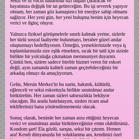
Seksi ve fit vücut hatlarımla sizi baştan çıkaracak ve
hayatınıza değişik bir tat getireceğim. Bu işi severek yapıyor
olmam, her zaman göz kamaştırıcı bir enerjiye sahip olmamı
sağlıyor. Her yeni gün, her yeni buluşma benim için heyecan
verici ve ilginç oluyor.
Yalnızca fiziksel görüşmelerle sınırlı kalmak yerine, sizlerle
her türlü sosyal faaliyette bulunmayı, beraber güzel anılar
oluşturmayı hedefliyorum. Örneğin, yemeklerinizde veya iş
toplantılarınızda size eşlik etmekten, sıcak bir tatil için sizinle
birlikte bir yolculuğa çıkmaktan memnuniyet duyarım.
Çünkü ben, sizlere sadece birebir hizmet veren bir eskort
değil, aynı zamanda kaliteli zaman geçirebileceğiniz bir
arkadaş olmayı da amaçlıyorum.
Gelin, Mersin Merkez'in bu narin, bakımlı, kültürlü,
eğlenceli ve seksi eskortuyla birlikte unutulmaz anılar
biriktirelim. Her zaman sizleri sabırsızlıkla bekliyor
olacağım. Bu arada hatırlatayım, sizden ricam anal
tekliflerinizi bana yönlendirmemeniz olacak.
Sonuç olarak, benimle her zaman arzu ettiğiniz heyecan
verici ve unutulmaz anılar biriktireceğinize emin olabilirsiniz.
Kondom şart! Ela gözlü, sarışın, seksi bir çıtırım. Hemen
ara! Kendi dünyanızda bir soluklanma anı, kendinizi özel