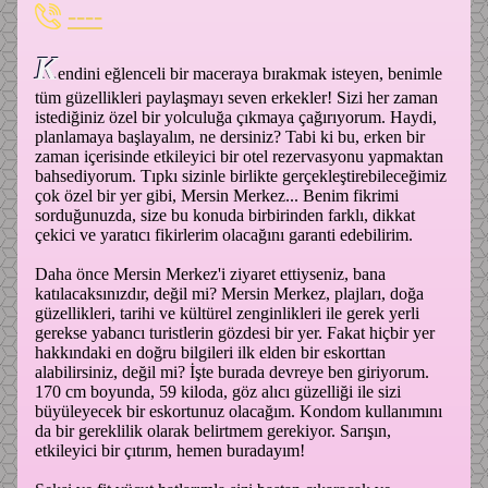
----
K
endini eğlenceli bir maceraya bırakmak isteyen, benimle
tüm güzellikleri paylaşmayı seven erkekler! Sizi her zaman
istediğiniz özel bir yolculuğa çıkmaya çağırıyorum. Haydi,
planlamaya başlayalım, ne dersiniz? Tabi ki bu, erken bir
zaman içerisinde etkileyici bir otel rezervasyonu yapmaktan
bahsediyorum. Tıpkı sizinle birlikte gerçekleştirebileceğimiz
çok özel bir yer gibi, Mersin Merkez... Benim fikrimi
sorduğunuzda, size bu konuda birbirinden farklı, dikkat
çekici ve yaratıcı fikirlerim olacağını garanti edebilirim.
Daha önce Mersin Merkez'i ziyaret ettiyseniz, bana
katılacaksınızdır, değil mi? Mersin Merkez, plajları, doğa
güzellikleri, tarihi ve kültürel zenginlikleri ile gerek yerli
gerekse yabancı turistlerin gözdesi bir yer. Fakat hiçbir yer
hakkındaki en doğru bilgileri ilk elden bir eskorttan
alabilirsiniz, değil mi? İşte burada devreye ben giriyorum.
170 cm boyunda, 59 kiloda, göz alıcı güzelliği ile sizi
büyüleyecek bir eskortunuz olacağım. Kondom kullanımını
da bir gereklilik olarak belirtmem gerekiyor. Sarışın,
etkileyici bir çıtırım, hemen buradayım!