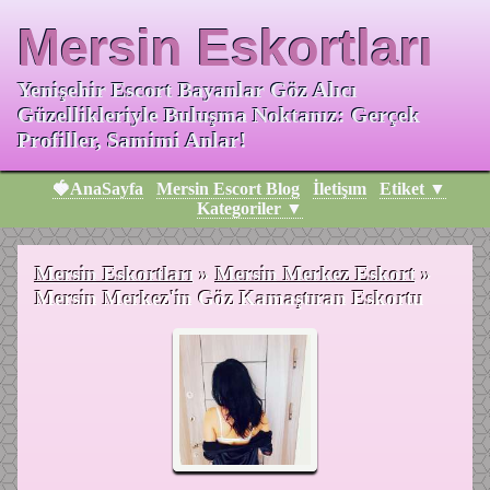
Mersin Eskortları
Yenişehir Escort Bayanlar Göz Alıcı
Güzellikleriyle Buluşma Noktanız: Gerçek
Profiller, Samimi Anlar!
🍓AnaSayfa
Mersin Escort Blog
İletişım
Etiket ▼
Kategoriler ▼
Mersin Eskortları
»
Mersin Merkez Eskort
»
Mersin Merkez'in Göz Kamaştıran Eskortu