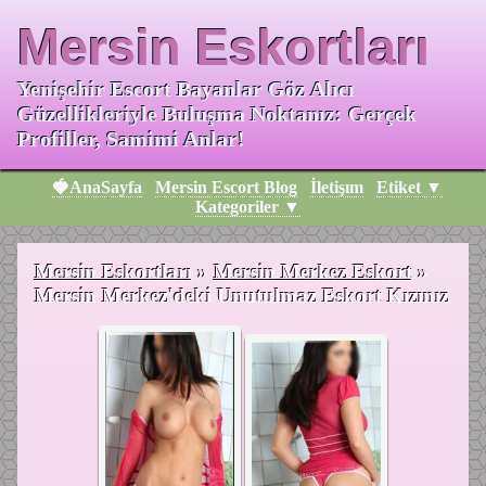
Mersin Eskortları
Yenişehir Escort Bayanlar Göz Alıcı
Güzellikleriyle Buluşma Noktanız: Gerçek
Profiller, Samimi Anlar!
🍓AnaSayfa
Mersin Escort Blog
İletişım
Etiket ▼
Kategoriler ▼
Mersin Eskortları
»
Mersin Merkez Eskort
»
Mersin Merkez'deki Unutulmaz Eskort Kızınız