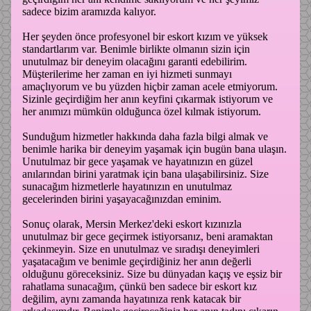
sadece bizim aramızda kalıyor.
Her şeyden önce profesyonel bir eskort kızım ve yüksek
standartlarım var. Benimle birlikte olmanın sizin için
unutulmaz bir deneyim olacağını garanti edebilirim.
Müşterilerime her zaman en iyi hizmeti sunmayı
amaçlıyorum ve bu yüzden hiçbir zaman acele etmiyorum.
Sizinle geçirdiğim her anın keyfini çıkarmak istiyorum ve
her anımızı mümkün olduğunca özel kılmak istiyorum.
Sunduğum hizmetler hakkında daha fazla bilgi almak ve
benimle harika bir deneyim yaşamak için bugün bana ulaşın.
Unutulmaz bir gece yaşamak ve hayatınızın en güzel
anılarından birini yaratmak için bana ulaşabilirsiniz. Size
sunacağım hizmetlerle hayatınızın en unutulmaz
gecelerinden birini yaşayacağınızdan eminim.
Sonuç olarak, Mersin Merkez'deki eskort kızınızla
unutulmaz bir gece geçirmek istiyorsanız, beni aramaktan
çekinmeyin. Size en unutulmaz ve sıradışı deneyimleri
yaşatacağım ve benimle geçirdiğiniz her anın değerli
olduğunu göreceksiniz. Size bu dünyadan kaçış ve eşsiz bir
rahatlama sunacağım, çünkü ben sadece bir eskort kız
değilim, aynı zamanda hayatınıza renk katacak bir