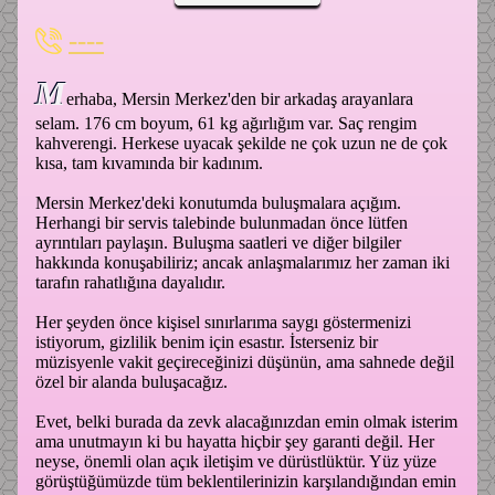
----
M
erhaba, Mersin Merkez'den bir arkadaş arayanlara
selam. 176 cm boyum, 61 kg ağırlığım var. Saç rengim
kahverengi. Herkese uyacak şekilde ne çok uzun ne de çok
kısa, tam kıvamında bir kadınım.
Mersin Merkez'deki konutumda buluşmalara açığım.
Herhangi bir servis talebinde bulunmadan önce lütfen
ayrıntıları paylaşın. Buluşma saatleri ve diğer bilgiler
hakkında konuşabiliriz; ancak anlaşmalarımız her zaman iki
tarafın rahatlığına dayalıdır.
Her şeyden önce kişisel sınırlarıma saygı göstermenizi
istiyorum, gizlilik benim için esastır. İsterseniz bir
müzisyenle vakit geçireceğinizi düşünün, ama sahnede değil
özel bir alanda buluşacağız.
Evet, belki burada da zevk alacağınızdan emin olmak isterim
ama unutmayın ki bu hayatta hiçbir şey garanti değil. Her
neyse, önemli olan açık iletişim ve dürüstlüktür. Yüz yüze
görüştüğümüzde tüm beklentilerinizin karşılandığından emin