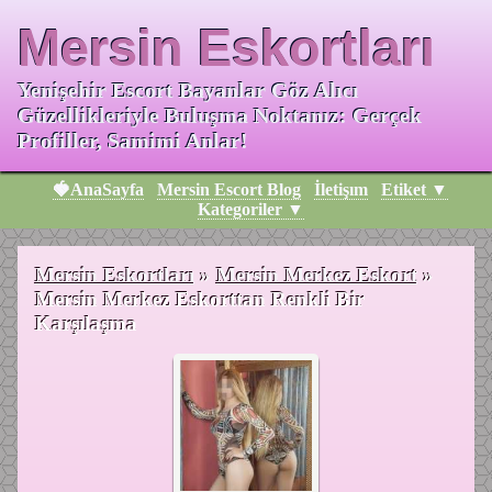
Mersin Eskortları
Yenişehir Escort Bayanlar Göz Alıcı
Güzellikleriyle Buluşma Noktanız: Gerçek
Profiller, Samimi Anlar!
🍓AnaSayfa
Mersin Escort Blog
İletişım
Etiket ▼
Kategoriler ▼
Mersin Eskortları
»
Mersin Merkez Eskort
»
Mersin Merkez Eskorttan Renkli Bir
Karşılaşma