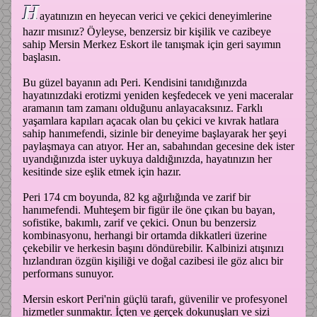
H
ayatınızın en heyecan verici ve çekici deneyimlerine
hazır mısınız? Öyleyse, benzersiz bir kişilik ve cazibeye
sahip Mersin Merkez Eskort ile tanışmak için geri sayımın
başlasın.
Bu güzel bayanın adı Peri. Kendisini tanıdığınızda
hayatınızdaki erotizmi yeniden keşfedecek ve yeni maceralar
aramanın tam zamanı olduğunu anlayacaksınız. Farklı
yaşamlara kapıları açacak olan bu çekici ve kıvrak hatlara
sahip hanımefendi, sizinle bir deneyime başlayarak her şeyi
paylaşmaya can atıyor. Her an, sabahından gecesine dek ister
uyandığınızda ister uykuya daldığınızda, hayatınızın her
kesitinde size eşlik etmek için hazır.
Peri 174 cm boyunda, 82 kg ağırlığında ve zarif bir
hanımefendi. Muhteşem bir figür ile öne çıkan bu bayan,
sofistike, bakımlı, zarif ve çekici. Onun bu benzersiz
kombinasyonu, herhangi bir ortamda dikkatleri üzerine
çekebilir ve herkesin başını döndürebilir. Kalbinizi atışınızı
hızlandıran özgün kişiliği ve doğal cazibesi ile göz alıcı bir
performans sunuyor.
Mersin eskort Peri'nin güçlü tarafı, güvenilir ve profesyonel
hizmetler sunmaktır. İçten ve gerçek dokunuşları ve sizi