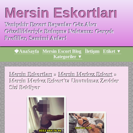
Mersin Eskortları
Yenişehir Escort Bayanlar Göz Alıcı
Güzellikleriyle Buluşma Noktanız: Gerçek
Profiller, Samimi Anlar!
🍓AnaSayfa
Mersin Escort Blog
İletişım
Etiket ▼
Kategoriler ▼
Mersin Eskortları
»
Mersin Merkez Eskort
»
Mersin Merkez Eskort'ta Unutulmaz Zevkler
Sizi Bekliyor