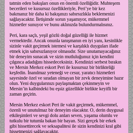
tatmin eden bakışları onun en önemli özelliğidir. Muhteşem
becerileri ve kusursuz özellikleriyle, Peri’ye bir kez
bakmanız bir daha ki bakışınızı sabırsızlıkla beklemenizi
sağlayacaktır. İletişimde sorun yaşamıyor, mükemmel
hizmetler sunuyor ve bunu aklınızda bulundurmalısınız.
Peri, kara saçlı, yeşil gözlü doğal güzelliği ile hizmet
vermektedir. Ancak onunla tanışmanın en iyi yanı, kesinlikle
sizinle vakit geçirmek istemesi ve karşılıklı duyguları ifade
etmek için sabırsızlanıyor olmasıdır. Size unutamayacağınız
bir deneyim sunacak ve sizin mutluluğunuz için kendini
çılgınca adadığını hissedeceksiniz. Kendinizi serbest bırakın
ve Mersin Merkez eskort Peri ile kusursuz bir birlikteliği
keşfedin. İnanılmaz yeteneği ve cesur, yaratıcı hizmetleri
sayesinde özel ve sıradan olmayan bir zevk deneyimine hazır
olun. Yeni duygularınızı paylaşmaktan çekinmeyin ve
Mersin’in kalbindeki bu eşsiz güzellikle birlikte keyifli bir
zaman geçirin.
Mersin Merkez eskort Peri ile vakit geçirmek, mükemmel,
özenli ve unutulmaz bir deneyim olacaktır. O, derin duygusal
etkileşimleri ve sevgi dolu anları seven, yaşama olumlu ve
tutkulu bir tutumla bakan bir bayan. Sizi gerçek bir erkek
gibi hissettirecek ve seksapalitesi ile sizin kendinizi kral gibi
hissetmenizi sağlayacaktır.