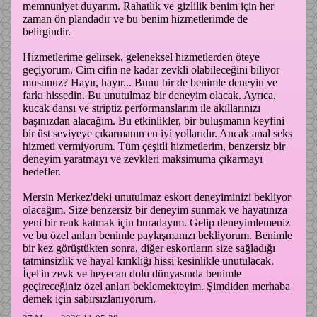
memnuniyet duyarım. Rahatlık ve gizlilik benim için her
zaman ön plandadır ve bu benim hizmetlerimde de
belirgindir.
Hizmetlerime gelirsek, geleneksel hizmetlerden öteye
geçiyorum. Cim cifin ne kadar zevkli olabileceğini biliyor
musunuz? Hayır, hayır... Bunu bir de benimle deneyin ve
farkı hissedin. Bu unutulmaz bir deneyim olacak. Ayrıca,
kucak dansı ve striptiz performanslarım ile akıllarınızı
başınızdan alacağım. Bu etkinlikler, bir buluşmanın keyfini
bir üst seviyeye çıkarmanın en iyi yollarıdır. Ancak anal seks
hizmeti vermiyorum. Tüm çeşitli hizmetlerim, benzersiz bir
deneyim yaratmayı ve zevkleri maksimuma çıkarmayı
hedefler.
Mersin Merkez'deki unutulmaz eskort deneyiminizi bekliyor
olacağım. Size benzersiz bir deneyim sunmak ve hayatınıza
yeni bir renk katmak için buradayım. Gelip deneyimlemeniz
ve bu özel anları benimle paylaşmanızı bekliyorum. Benimle
bir kez görüştükten sonra, diğer eskortların size sağladığı
tatminsizlik ve hayal kırıklığı hissi kesinlikle unutulacak.
İçel'in zevk ve heyecan dolu dünyasında benimle
geçireceğiniz özel anları beklemekteyim. Şimdiden merhaba
demek için sabırsızlanıyorum.