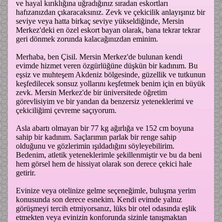
ve hayal kırıklığına uğradığınız sıradan eskortları
hafızanızdan çıkaracaksınız. Zevk ve çekicilik anlayışınız bir
seviye veya hatta birkaç seviye yükseldiğinde, Mersin
Merkez'deki en özel eskort bayan olarak, bana tekrar tekrar
geri dönmek zorunda kalacağınızdan eminim.
Merhaba, ben Çisil. Mersin Merkez'de bulunan kendi
evimde hizmet veren özgürlüğüne düşkün bir kadınım. Bu
eşsiz ve muhteşem Akdeniz bölgesinde, güzellik ve tutkunun
keşfedilecek sonsuz yollarını keşfetmek benim için en büyük
zevk. Mersin Merkez'de bir üniversitede öğretim
görevlisiyim ve bir yandan da benzersiz yeteneklerimi ve
çekiciliğimi çevreme saçıyorum.
Asla abartı olmayan bir 77 kg ağırlığa ve 152 cm boyuna
sahip bir kadınım. Saçlarımın parlak bir renge sahip
olduğunu ve gözlerimin ışıldadığını söyleyebilirim.
Bedenim, atletik yeteneklerimle şekillenmiştir ve bu da beni
hem görsel hem de hissiyat olarak son derece çekici hale
getirir.
Evinize veya otelinize gelme seçeneğimle, buluşma yerim
konusunda son derece esnekim. Kendi evimde yalnız
görüşmeyi tercih etmiyorsanız, lüks bir otel odasında eşlik
etmekten veya evinizin konforunda sizinle tanışmaktan