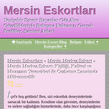
Mersin Eskortları
Yenişehir Escort Bayanlar Göz Alıcı
Güzellikleriyle Buluşma Noktanız: Gerçek
Profiller, Samimi Anlar!
🍓AnaSayfa
Mersin Escort Blog
İletişım
Etiket ▼
Kategoriler ▼
Mersin Eskortları
»
Mersin Merkez Eskort
»
Mersin Merkez Eskort: Kişiliği, Kalitesi ve
Muazzam Yetenekleri ile Cezbetme Sanatında
Mükemmellik
----
İ
çel'e hoş geldiniz! Ben, sizi eskortluk deneyimlerimle
sarsacak bir kadınım. Kendime olan güvenim, deneyimlerim
ve sizlere sağladığım hizmetlerimle, daha önce karşılaştığınız