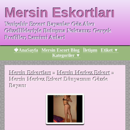
Mersin Eskortları
Yenişehir Escort Bayanlar Göz Alıcı
Güzellikleriyle Buluşma Noktanız: Gerçek
Profiller, Samimi Anlar!
🍓AnaSayfa
Mersin Escort Blog
İletişım
Etiket ▼
Kategoriler ▼
Mersin Eskortları
»
Mersin Merkez Eskort
»
Mersin Merkez Eskort Dünyasının Gözde
Bayanı