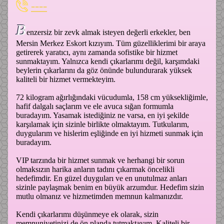
----
B
enzersiz bir zevk almak isteyen değerli erkekler, ben
Mersin Merkez Eskort kızıyım. Tüm güzelliklerimi bir araya
getirerek yaratıcı, aynı zamanda sofistike bir hizmet
sunmaktayım. Yalnızca kendi çıkarlarımı değil, karşımdaki
beylerin çıkarlarını da göz önünde bulundurarak yüksek
kaliteli bir hizmet vermekteyim.
72 kilogram ağırlığındaki vücudumla, 158 cm yüksekliğimle,
hafif dalgalı saçlarım ve ele avuca sığan formumla
buradayım. Yasamak istediğiniz ne varsa, en iyi şekilde
karşılamak için sizinle birlikte olmaktayım. Tutkularım,
duygularım ve hislerim eşliğinde en iyi hizmeti sunmak için
buradayım.
VIP tarzında bir hizmet sunmak ve herhangi bir sorun
olmaksızın harika anların tadını çıkarmak öncelikli
hedefimdir. En güzel duyguları ve en unutulmaz anları
sizinle paylaşmak benim en büyük arzumdur. Hedefim sizin
mutlu olmanız ve hizmetimden memnun kalmanızdır.
Kendi çıkarlarımı düşünmeye ek olarak, sizin
memnuniyetinizi de ön planda tutmaktayım. Kaliteli bir