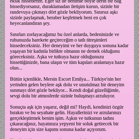
eksik hissederim. Eğer siz de benimle böyle derin bir bağ
hissediyorsanız, duraklamadan iletişim kurun, sizinle bir
randevuya çıkmayı dört gözle bekliyorum. Sınırsız aşkı
sizinle paylaşmak, beraber keşfetmek beni en çok
heyecanlandıran şey.
Sınırları zorlayacağımız bu özel anlarda, bedeninizde ve
ruhunuzda harekete geçireceğim o tatlı titreşimleri
hissedeceksiniz. Her deneyimi ve her duyguyu sonuna kadar
yaşayan bir kadınla birlikte olmanın ne demek olduğunu
göreceksiniz. Aşka ve tutkuya hazır olduğunuzu
hissettiğinizde, bana ulaşın ve tüm kapıları aralamaya hazır
olun...
Bütün içtenlikle, Mersin Escort Emilya... Türkiye'nin her
yerinden gelen beylere aşk dolu ve unutulmaz bir deneyim
sunmayı dört gözle bekliyor... Kendi doğal güzelliğimle,
sevgi dolu bir atmosferde sizinle buluşmayı arzuluyor.
Sonuçta aşk için yaşarız, değil mi? Haydi, kendinizi özgür
bırakın ve bu seyahate gelin. Hayallerinizi ve arzularınızı
gerçekleştirmek benim işim. Aşkın ve tutkunun tadını
çıkaracağınız, hayatınıza yepyeni bir soluk getirecek bir
deneyim için size kapımı sonuna kadar açıyorum.