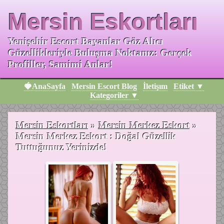
Mersin Eskortları
Yenişehir Escort Bayanlar Göz Alıcı
Güzellikleriyle Buluşma Noktanız: Gerçek
Profiller, Samimi Anlar!
🍓AnaSayfa
Mersin Escort Blog
İletişım
Etiket ▼
Kategoriler ▼
Mersin Eskortları
»
Mersin Merkez Eskort
»
Mersin Merkez Eskort : Doğal Güzellik
Tuttuğunuz Yerinizde!