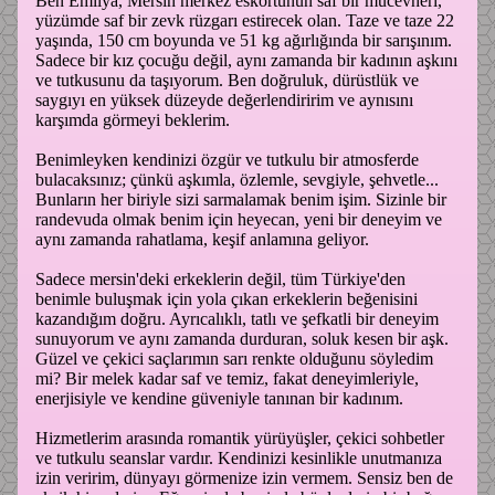
Ben Emilya, Mersin merkez eskortunun saf bir mücevheri,
yüzümde saf bir zevk rüzgarı estirecek olan. Taze ve taze 22
yaşında, 150 cm boyunda ve 51 kg ağırlığında bir sarışınım.
Sadece bir kız çocuğu değil, aynı zamanda bir kadının aşkını
ve tutkusunu da taşıyorum. Ben doğruluk, dürüstlük ve
saygıyı en yüksek düzeyde değerlendiririm ve aynısını
karşımda görmeyi beklerim.
Benimleyken kendinizi özgür ve tutkulu bir atmosferde
bulacaksınız; çünkü aşkımla, özlemle, sevgiyle, şehvetle...
Bunların her biriyle sizi sarmalamak benim işim. Sizinle bir
randevuda olmak benim için heyecan, yeni bir deneyim ve
aynı zamanda rahatlama, keşif anlamına geliyor.
Sadece mersin'deki erkeklerin değil, tüm Türkiye'den
benimle buluşmak için yola çıkan erkeklerin beğenisini
kazandığım doğru. Ayrıcalıklı, tatlı ve şefkatli bir deneyim
sunuyorum ve aynı zamanda durduran, soluk kesen bir aşk.
Güzel ve çekici saçlarımın sarı renkte olduğunu söyledim
mi? Bir melek kadar saf ve temiz, fakat deneyimleriyle,
enerjisiyle ve kendine güveniyle tanınan bir kadınım.
Hizmetlerim arasında romantik yürüyüşler, çekici sohbetler
ve tutkulu seanslar vardır. Kendinizi kesinlikle unutmanıza
izin veririm, dünyayı görmenize izin vermem. Sensiz ben de