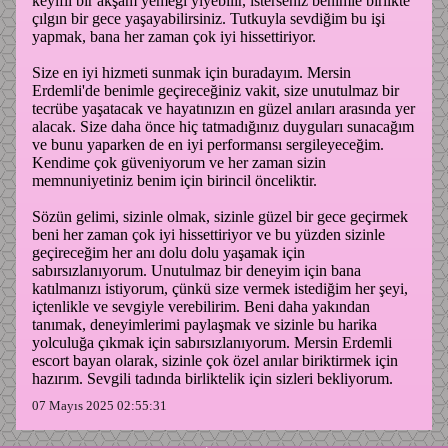
keyifli bir akşam yemeği yiyebilir, isterseniz benimle birlikte
çılgın bir gece yaşayabilirsiniz. Tutkuyla sevdiğim bu işi
yapmak, bana her zaman çok iyi hissettiriyor.
Size en iyi hizmeti sunmak için buradayım. Mersin
Erdemli'de benimle geçireceğiniz vakit, size unutulmaz bir
tecrübe yaşatacak ve hayatınızın en güzel anıları arasında yer
alacak. Size daha önce hiç tatmadığınız duyguları sunacağım
ve bunu yaparken de en iyi performansı sergileyeceğim.
Kendime çok güveniyorum ve her zaman sizin
memnuniyetiniz benim için birincil önceliktir.
Sözün gelimi, sizinle olmak, sizinle güzel bir gece geçirmek
beni her zaman çok iyi hissettiriyor ve bu yüzden sizinle
geçireceğim her anı dolu dolu yaşamak için
sabırsızlanıyorum. Unutulmaz bir deneyim için bana
katılmanızı istiyorum, çünkü size vermek istediğim her şeyi,
içtenlikle ve sevgiyle verebilirim. Beni daha yakından
tanımak, deneyimlerimi paylaşmak ve sizinle bu harika
yolculuğa çıkmak için sabırsızlanıyorum. Mersin Erdemli
escort bayan olarak, sizinle çok özel anılar biriktirmek için
hazırım. Sevgili tadında birliktelik için sizleri bekliyorum.
07 Mayıs 2025 02:55:31