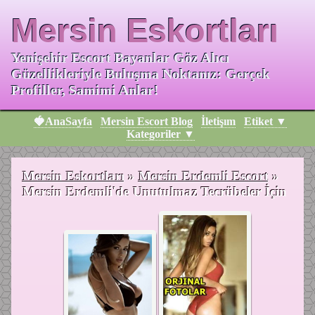
Mersin Eskortları
Yenişehir Escort Bayanlar Göz Alıcı
Güzellikleriyle Buluşma Noktanız: Gerçek
Profiller, Samimi Anlar!
🍓AnaSayfa
Mersin Escort Blog
İletişım
Etiket ▼
Kategoriler ▼
Mersin Eskortları
»
Mersin Erdemli Escort
»
Mersin Erdemli'de Unutulmaz Tecrübeler İçin