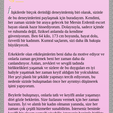
İ
lişkilerde birçok derinliği deneyimlemiş biri olarak, sizinle
de bu deneyimlerimi paylaşmak için buradayım. Kendimi,
her zaman sizinle bir araya gelecek bir Mersin Erdemli escort
bayan olarak hazır hissediyorum. Dolayısıyla, sadece içimde
ve ruhumda değil, fiziksel anlamda da kendime
güveniyorum. Ben 64 kilo, 173 cm boyunda, hayat dolu,
özverili bir kadınım. Kumral saçlarım, sizi daha ilk bakışta
büyüleyecek.
Erkeklerle olan etkileşimlerim beni daha da motive ediyor ve
onlarla zaman geçirmek beni her zaman daha da
canlandırıyor. Anları, zevkleri ve sevgili tadında
birliktelikleri yaşamak ve sizlere de bu duyguları en iyi
haliyle yaşatmak her zaman keyif aldığım bir yolculuktur.
Her şeyi planlı bir şekilde yapmayı tercih ediyorum, bu
nedenle sizinle buluşmadan önce her ayrıntıyı düşünerek
işimi yapıyorum.
Beylerle buluşmayı, onlarla tatlı ve keyifli anılar yaşamayı
dört gözle beklerim. Size fazlasını vermek için her zaman
hazırım. İyi ve alımlı bir kadın olmanın yanında, size her
zaman çok çeşitli hizmetler sunabilirim. İsterseniz benimle