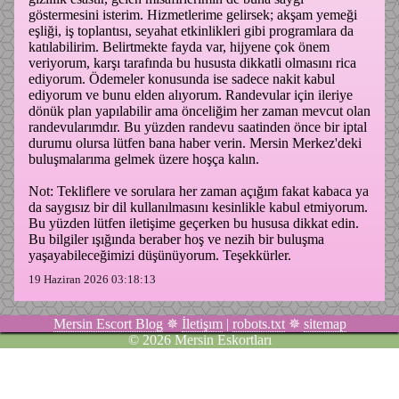
göstermesini isterim. Hizmetlerime gelirsek; akşam yemeği
eşliği, iş toplantısı, seyahat etkinlikleri gibi programlara da
katılabilirim. Belirtmekte fayda var, hijyene çok önem
veriyorum, karşı tarafında bu hususta dikkatli olmasını rica
ediyorum. Ödemeler konusunda ise sadece nakit kabul
ediyorum ve bunu elden alıyorum. Randevular için ileriye
dönük plan yapılabilir ama önceliğim her zaman mevcut olan
randevularımdır. Bu yüzden randevu saatinden önce bir iptal
durumu olursa lütfen bana haber verin. Mersin Merkez'deki
buluşmalarıma gelmek üzere hoşça kalın.
Not: Tekliflere ve sorulara her zaman açığım fakat kabaca ya
da saygısız bir dil kullanılmasını kesinlikle kabul etmiyorum.
Bu yüzden lütfen iletişime geçerken bu hususa dikkat edin.
Bu bilgiler ışığında beraber hoş ve nezih bir buluşma
yaşayabileceğimizi düşünüyorum. Teşekkürler.
19 Haziran 2026 03:18:13
Mersin Escort Blog
✵
İletişım
|
robots.txt
✵
sitemap
©
2026
Mersin Eskortları