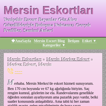
Mersin Eskortları
Yenişehir Escort Bayanlar Göz Alıcı
Güzellikleriyle Buluşma Noktanız: Gerçek
Profiller, Samimi Anlar!
🍓AnaSayfa
Mersin Escort Blog
İletişım
Etiket ▼
Kategoriler ▼
Mersin Eskortları
»
Mersin Merkez Eskort
»
Merkez Eskort, Mersin
----
M
erhaba. Mersin Merkez'de eskort hizmeti sunuyorum.
Ben 170 cm boyunda ve 67 kg ağırlığında biriyim. Saç
rengim kumral, gözlerim ise ela. Randevularımı genellikle
öğleden sonraları ayarlıyorum ama pazarlık payı vardır, belki
saatler konusunda anlaşabiliriz. Ama tabii ki her zaman
gizlilik esastır, gelen misafirlerimin de buna saygı