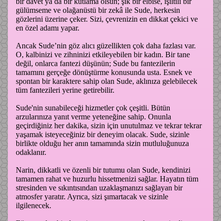
bir davet ya da bir kutlama olsun; şık bir elbise, ışıltılı bir
gülümseme ve olağanüstü bir zekâ ile Sude, herkesin
gözlerini üzerine çeker. Sizi, çevrenizin en dikkat çekici ve
en özel adamı yapar.
Ancak Sude’nin göz alıcı güzellikten çok daha fazlası var.
O, kalbinizi ve zihninizi etkileyebilen bir kadın. Bir tane
değil, onlarca fantezi düşünün; Sude bu fantezilerin
tamamını gerçeğe dönüştürme konusunda usta. Esnek ve
spontan bir karaktere sahip olan Sude, aklınıza gelebilecek
tüm fantezileri yerine getirebilir.
Sude'nin sunabileceği hizmetler çok çeşitli. Bütün
arzularınıza yanıt verme yeteneğine sahip. Onunla
geçirdiğiniz her dakika, sizin için unutulmaz ve tekrar tekrar
yaşamak isteyeceğiniz bir deneyim olacak. Sude, sizinle
birlikte olduğu her anın tamamında sizin mutluluğunuza
odaklanır.
Narin, dikkatli ve özenli bir tutumu olan Sude, kendinizi
tamamen rahat ve huzurlu hissetmenizi sağlar. Hayatın tüm
stresinden ve sıkıntısından uzaklaşmanızı sağlayan bir
atmosfer yaratır. Ayrıca, sizi şımartacak ve sizinle
ilgilenecek.