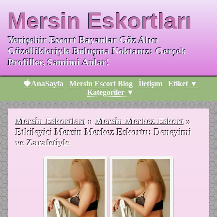
Mersin Eskortları
Yenişehir Escort Bayanlar Göz Alıcı
Güzellikleriyle Buluşma Noktanız: Gerçek
Profiller, Samimi Anlar!
🍓AnaSayfa
Mersin Escort Blog
İletişım
Etiket ▼
Kategoriler ▼
Mersin Eskortları
»
Mersin Merkez Eskort
»
Etkileyici Mersin Merkez Eskortu: Deneyimi
ve Zarafetiyle