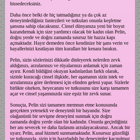
hissedeceksiniz.
Daha önce belki de hiç tatmadığınız ya da çok az
deneyimlediğiniz fantezileri ve tutkuları onunla keşfetme
şansına sahip olacaksınız. Cinsel dünyanıza yeni bir boyut
kazandırmak için size yardımcı olacak bir kadın olan Pelin,
doğru yerde ve doğru zamanda sınırsız bir hazza kapı
açmaktadır. Hayır demeden önce kendinize bir şans verin ve
hayallerinizi kısıtlayan tüm kuralları bir kenara bırakın.
Pelin, sizin sözlerinizi dikkatle dinleyerek nelerden zevk
aldığınızı, arzularınızı ve rüyalarınızı anlamak için zaman
ayırır. Kendi bildiğini okuyan kadınlardan farklı olarak,
sizinle kuracağı cinsel ilişkide, her aşamanın sizin istek ve
arzularınıza göre ilerlemesi için elinden geleni yapar. Sizlerle
birlikte olurken, heyecanını ve tutkusunu size karşı tamamen
açar ve cinsel yaşamınızda size eşsiz bir zevk sunar.
Sonuçta, Pelin sizi tamamen memnun etme konusunda
gerçekten yetenekli ve deneyimli bir bayandır. Size
olağanüstü bir sevişme deneyimi sunmak için doğru
zamanda doğru yerde olan bir kadındır. Onunla geçirdiğiniz
her anı sevecek ve daha fazlasını arzulayacaksınız. Ancak bir
uyarı; Pelin, anal hizmeti sunmamaktadır. Kusursuz güzelliği
ve tutkusuyla, sizin için hazırladığı bu deneyimler kaçınılmaz