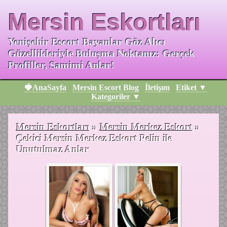
Mersin Eskortları
Yenişehir Escort Bayanlar Göz Alıcı
Güzellikleriyle Buluşma Noktanız: Gerçek
Profiller, Samimi Anlar!
🍓AnaSayfa
Mersin Escort Blog
İletişım
Etiket ▼
Kategoriler ▼
Mersin Eskortları
»
Mersin Merkez Eskort
»
Çekici Mersin Merkez Eskort Pelin ile
Unutulmaz Anlar